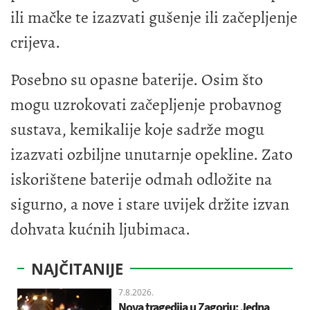
ili mačke te izazvati gušenje ili začepljenje
crijeva.
Posebno su opasne baterije. Osim što
mogu uzrokovati začepljenje probavnog
sustava, kemikalije koje sadrže mogu
izazvati ozbiljne unutarnje opekline. Zato
iskorištene baterije odmah odložite na
sigurno, a nove i stare uvijek držite izvan
dohvata kućnih ljubimaca.
NAJČITANIJE
7.8.2026.
Nova tragedija u Zagorju: Jedna