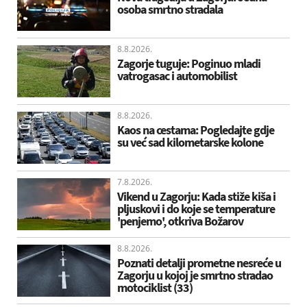
osoba smrtno stradala
8.8.2026.
Zagorje tuguje: Poginuo mladi
vatrogasac i automobilist
8.8.2026.
Kaos na cestama: Pogledajte gdje
su već sad kilometarske kolone
7.8.2026.
Vikend u Zagorju: Kada stiže kiša i
pljuskovi i do koje se temperature
'penjemo', otkriva Božarov
8.8.2026.
Poznati detalji prometne nesreće u
Zagorju u kojoj je smrtno stradao
motociklist (33)