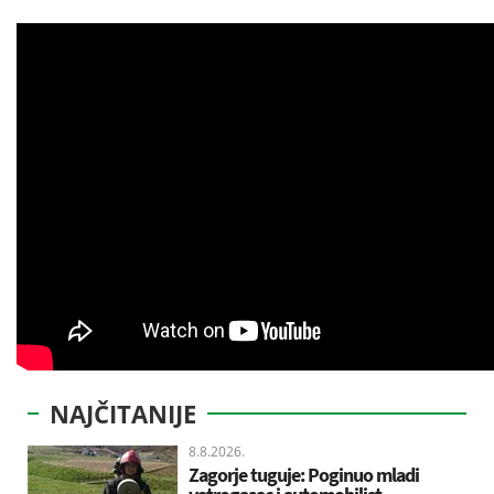
NAJČITANIJE
8.8.2026.
Zagorje tuguje: Poginuo mladi