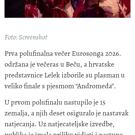
Foto: Screenshot
Prva polufinalna večer Eurosonga 2026.
održana je večeras u Beču, a hrvatske
predstavnice Lelek izborile su plasman u
veliko finale s pjesmom
“Andromeda”.
U prvom polufinalu nastupilo je 15
zemalja, a njih deset osiguralo je nastavak
natjecanja. Uz natjecateljske izvedbe,
publika je imala priliku vidjeti i nastupe