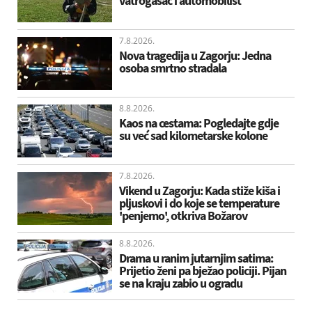
vatrogasac i automobilist
7.8.2026.
Nova tragedija u Zagorju: Jedna
osoba smrtno stradala
8.8.2026.
Kaos na cestama: Pogledajte gdje
su već sad kilometarske kolone
7.8.2026.
Vikend u Zagorju: Kada stiže kiša i
pljuskovi i do koje se temperature
'penjemo', otkriva Božarov
8.8.2026.
Drama u ranim jutarnjim satima:
Prijetio ženi pa bježao policiji. Pijan
se na kraju zabio u ogradu