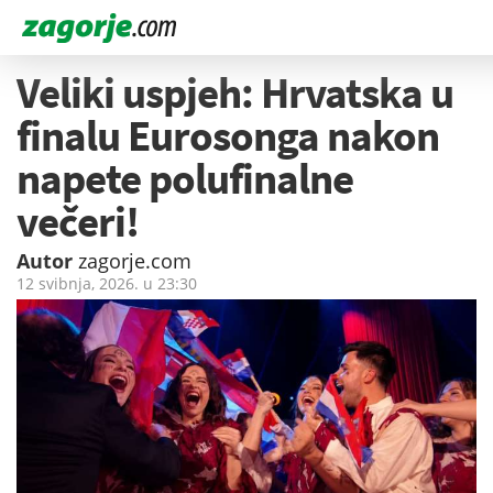
Veliki uspjeh: Hrvatska u
finalu Eurosonga nakon
napete polufinalne
večeri!
Autor
zagorje.com
12 svibnja, 2026. u
23:30