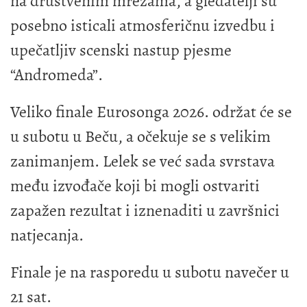
na društvenim mrežama, a gledatelji su
posebno isticali atmosferičnu izvedbu i
upečatljiv scenski nastup pjesme
“Andromeda”.
Veliko finale Eurosonga 2026. održat će se
u subotu u Beču, a očekuje se s velikim
zanimanjem. Lelek se već sada svrstava
među izvođače koji bi mogli ostvariti
zapažen rezultat i iznenaditi u završnici
natjecanja.
Finale je na rasporedu u subotu navečer u
21 sat.