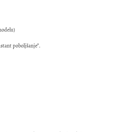
 modelu)
nstant poboljšanje”.