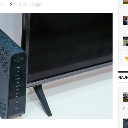
ok
Plus on Google+
NAJN
P
