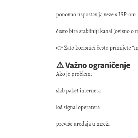
ponovno uspostavlja veze s ISP-om
često bira stabilniji kanal (ovisno o
👉 Zato korisnici često primijete “i
⚠️ Važno ograničenje
Ako je problem:
slab paket interneta
loš signal operatera
previše uređaja u mreži