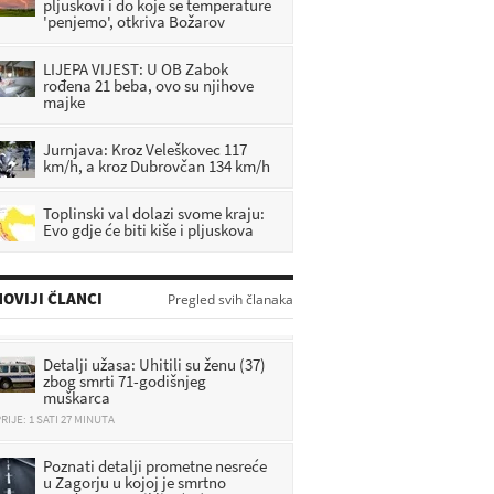
pljuskovi i do koje se temperature
'penjemo', otkriva Božarov
LIJEPA VIJEST: U OB Zabok
rođena 21 beba, ovo su njihove
majke
Jurnjava: Kroz Veleškovec 117
km/h, a kroz Dubrovčan 134 km/h
Toplinski val dolazi svome kraju:
Evo gdje će biti kiše i pljuskova
OVIJI ČLANCI
Pregled svih članaka
Detalji užasa: Uhitili su ženu (37)
zbog smrti 71-godišnjeg
muškarca
RIJE: 1 SATI 27 MINUTA
Poznati detalji prometne nesreće
u Zagorju u kojoj je smrtno
stradao motociklist (33)