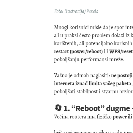
Foto: Ilustracija/Pexels
Mnogi korisnici misle da je spor inte
ali u praksi često problem dolazi i
korištenih, ali potencijalno korisni
restart (power/reboot)
ili
WPS/reset
poboljšanju performansi mreže.
Važno je odmah naglasiti:
ne postoj
interneta iznad limita vašeg paketa
poboljšati stabilnost i stvarnu brzinu
🔄 1. “Reboot” dugme –
Većina routera ima fizičko
power il
briše privremene greške u radu ure