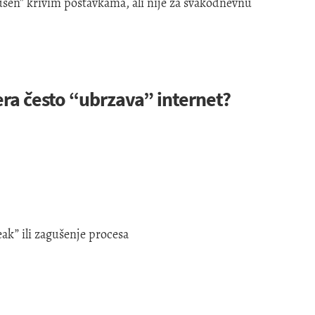
šen” krivim postavkama, ali nije za svakodnevnu
tera često “ubrzava” internet?
k” ili zagušenje procesa