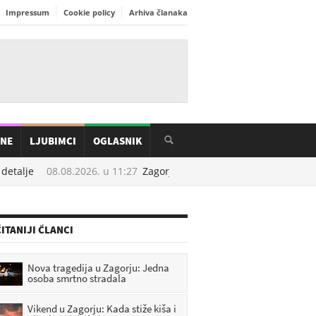
Impressum
Cookie policy
Arhiva članaka
INE
LJUBIMCI
OGLASNIK
talje
08.08.2026. u
11:27
Zagorje tuguje: Poginuo mladi vatrogas
ITANIJI ČLANCI
Nova tragedija u Zagorju: Jedna
osoba smrtno stradala
Vikend u Zagorju: Kada stiže kiša i