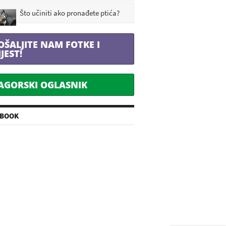
Što učiniti ako pronađete ptića?
OŠALJITE NAM FOTKE I
IJEST!
AGORSKI OGLASNIK
EBOOK