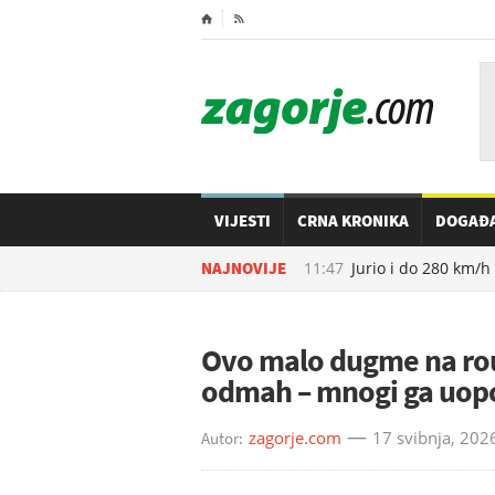
⌂

VIJESTI
CRNA KRONIKA
DOGAĐ
08.08.2026. u
NAJNOVIJE
11:47
Jurio i do 280 km/h po
Ovo malo dugme na rou
odmah – mnogi ga uopć
zagorje.com
17 svibnja, 202
Autor: