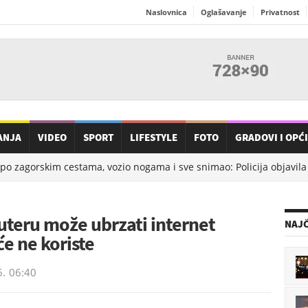
Naslovnica
Oglašavanje
Privatnost
ANJA
VIDEO
SPORT
LIFESTYLE
FOTO
GRADOVI I OPĆ
 zagorskim cestama, vozio nogama i sve snimao: Policija objavila de
teru može ubrzati internet
NAJČ
e ne koriste
6.
06:40