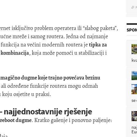
P

rnet isključivo problem operatera ili “slabog paketa”,
P
SPON

z kućne mreže i samog routera. Jedna od najmanje
h funkcija na većini modernih routera je
tipka za
 kombinacija
, koja može pomoći u stabilizaciji i
P

kv
i magično dugme koje trajno povećava brzinu
P

, ali određene funkcije routera mogu odmah
 koju osjetite u praksi.
se
 najjednostavnije rješenje
i reboot dugme
. Kratko gašenje i ponovno paljenje:
na
Eu
đaja