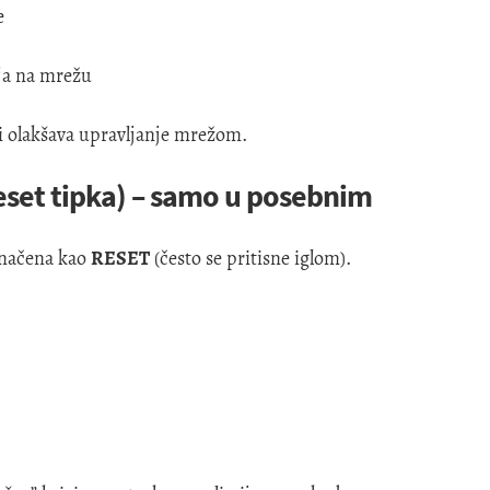
e
ja na mrežu
i olakšava upravljanje mrežom.
reset tipka) – samo u posebnim
značena kao
RESET
(često se pritisne iglom).