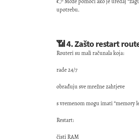
👉 Može pomoći ako je uređaj “zagu
upotrebu.
📶 4. Zašto restart rou
Routeri su mali računala koja:
rade 24/7
obrađuju sve mrežne zahtjeve
s vremenom mogu imati “memory lea
Restart:
čisti RAM