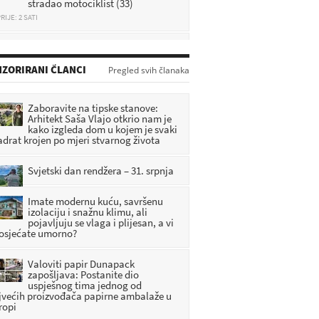
RIJE: 2 SATI
Jurio i do 280 km/h po zagorskim
cestama, vozio nogama i sve
snimao: Policija objavila detalje
RIJE: 17 MINUTA
ZORIRANI ČLANCI
Pregled svih članaka
Zagorje tuguje: Poginuo mladi
vatrogasac i automobilist
Zaboravite na tipske stanove:
Arhitekt Saša Vlajo otkrio nam je
RIJE: 37 MINUTA
kako izgleda dom u kojem je svaki
adrat krojen po mjeri stvarnog života
Sudarili se putnički i teretni vlak,
ima ozlijeđenih
Svjetski dan rendžera – 31. srpnja
RIJE: 1 SATI 1 MINUTA
Imate modernu kuću, savršenu
izolaciju i snažnu klimu, ali
pojavljuju se vlaga i plijesan, a vi
 osjećate umorno?
Valoviti papir Dunapack
zapošljava: Postanite dio
uspješnog tima jednog od
jvećih proizvođača papirne ambalaže u
ropi