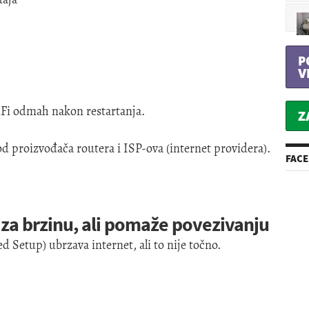
P
V
 WiFi odmah nakon restartanja.
Z
d proizvođača routera i ISP-ova (internet providera).
FAC
 za brzinu, ali pomaže povezivanju
 Setup) ubrzava internet, ali to nije točno.