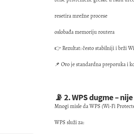
resetira mrežne procese
oslobađa memoriju routera
👉 Rezultat: često stabilniji i brži
📌 Ovo je standardna preporuka i ko
📡 2. WPS dugme – nije
Mnogi misle da WPS (Wi-Fi Protected
WPS služi za: