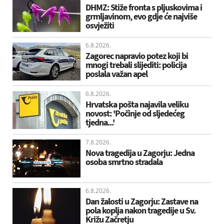
DHMZ: Stiže fronta s pljuskovima i
grmljavinom, evo gdje će najviše
osvježiti
6.8.2026.
Zagorec napravio potez koji bi
mnogi trebali slijediti: policija
poslala važan apel
6.8.2026.
Hrvatska pošta najavila veliku
novost: 'Počinje od sljedećeg
tjedna...'
7.8.2026.
Nova tragedija u Zagorju: Jedna
osoba smrtno stradala
6.8.2026.
Dan žalosti u Zagorju: Zastave na
pola koplja nakon tragedije u Sv.
Križu Začretju