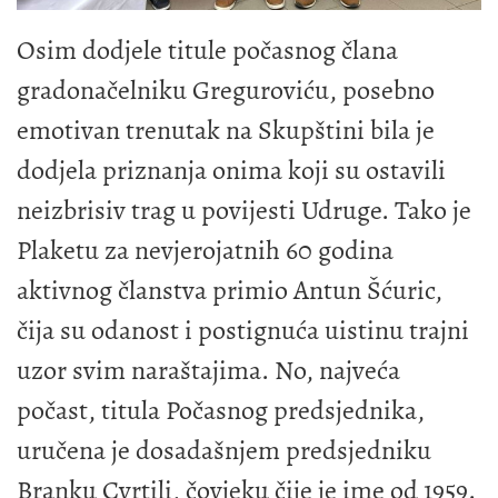
Osim dodjele titule počasnog člana
gradonačelniku Greguroviću, posebno
emotivan trenutak na Skupštini bila je
dodjela priznanja onima koji su ostavili
neizbrisiv trag u povijesti Udruge. Tako je
Plaketu za nevjerojatnih 60 godina
aktivnog članstva primio Antun Šćuric,
čija su odanost i postignuća uistinu trajni
uzor svim naraštajima. No, najveća
počast, titula Počasnog predsjednika,
uručena je dosadašnjem predsjedniku
Branku Cvrtili, čovjeku čije je ime od 1959.