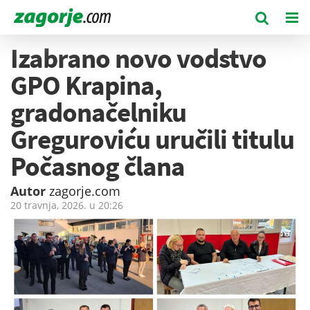
Izabrano novo vodstvo
GPO Krapina,
gradonačelniku
Greguroviću uručili titulu
Počasnog člana
Autor
zagorje.com
20 travnja, 2026. u
20:26