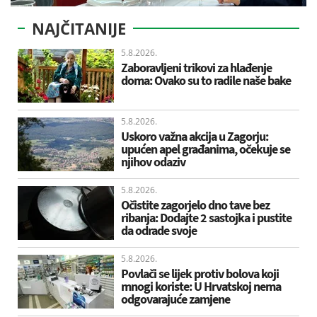
NAJČITANIJE
5.8.2026.
Zaboravljeni trikovi za hlađenje
doma: Ovako su to radile naše bake
5.8.2026.
Uskoro važna akcija u Zagorju:
upućen apel građanima, očekuje se
njihov odaziv
5.8.2026.
Očistite zagorjelo dno tave bez
ribanja: Dodajte 2 sastojka i pustite
da odrade svoje
5.8.2026.
Povlači se lijek protiv bolova koji
mnogi koriste: U Hrvatskoj nema
odgovarajuće zamjene