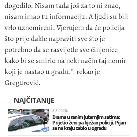
dogodilo. Nisam tada još za to ni znao,
nisam imao tu informaciju. A ljudi su
bili
vrlo uznemireni. Vjerujem da će policija
što prije dakle napraviti sve što je
potrebno da se rasvijetle sve činjenice
kako bi se smirio na neki način taj nemir
koji je nastao u gradu.", rekao je
Gregurović.
NAJČITANIJE
8.8.2026.
Drama u ranim jutarnjim satima:
Prijetio ženi pa bježao policiji. Pijan
se na kraju zabio u ogradu