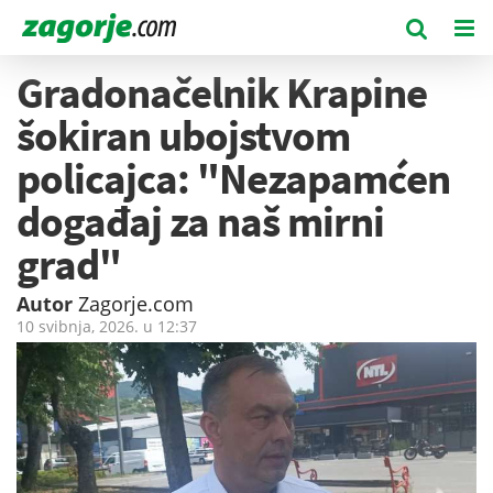
Gradonačelnik Krapine
šokiran ubojstvom
policajca: "Nezapamćen
događaj za naš mirni
grad"
Autor
Zagorje.com
10 svibnja, 2026. u
12:37