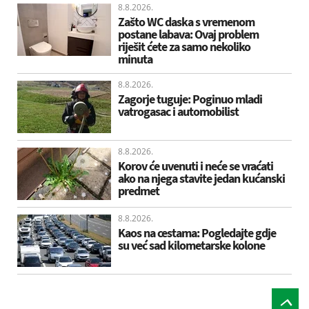
8.8.2026.
Zašto WC daska s vremenom
postane labava: Ovaj problem
riješit ćete za samo nekoliko
minuta
8.8.2026.
Zagorje tuguje: Poginuo mladi
vatrogasac i automobilist
8.8.2026.
Korov će uvenuti i neće se vraćati
ako na njega stavite jedan kućanski
predmet
8.8.2026.
Kaos na cestama: Pogledajte gdje
su već sad kilometarske kolone