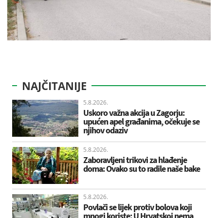
NAJČITANIJE
5.8.2026.
Uskoro važna akcija u Zagorju:
upućen apel građanima, očekuje se
njihov odaziv
5.8.2026.
Zaboravljeni trikovi za hlađenje
doma: Ovako su to radile naše bake
5.8.2026.
Povlači se lijek protiv bolova koji
mnogi koriste: U Hrvatskoj nema