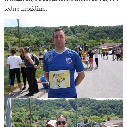
leđne moždine.