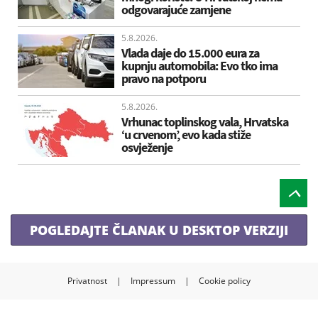
odgovarajuće zamjene
5.8.2026.
Vlada daje do 15.000 eura za
kupnju automobila: Evo tko ima
pravo na potporu
5.8.2026.
Vrhunac toplinskog vala, Hrvatska
‘u crvenom’, evo kada stiže
osvježenje
POGLEDAJTE ČLANAK U DESKTOP VERZIJI
Privatnost
|
Impressum
|
Cookie policy