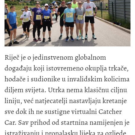
Riječ je o jedinstvenom globalnom
događaju koji istovremeno okuplja trkače,
hodače i sudionike u invalidskim kolicima
diljem svijeta. Utrka nema klasičnu ciljnu
liniju, već natjecatelji nastavljaju kretanje
sve dok ih ne sustigne virtualni Catcher
Car. Sav prihod od startnina namijenjen je
istraživanju i pronalasku lijeka za ozljede