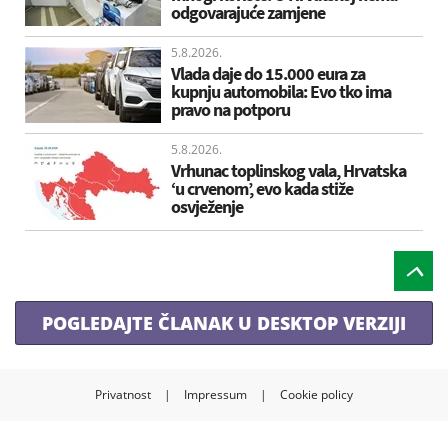
odgovarajuće zamjene
5.8.2026.
Vlada daje do 15.000 eura za
kupnju automobila: Evo tko ima
pravo na potporu
5.8.2026.
Vrhunac toplinskog vala, Hrvatska
‘u crvenom’, evo kada stiže
osvježenje
POGLEDAJTE ČLANAK U DESKTOP VERZIJI
Privatnost
|
Impressum
|
Cookie policy