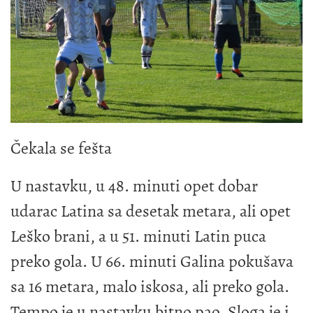
Čekala se fešta
U nastavku, u 48. minuti opet dobar
udarac Latina sa desetak metara, ali opet
Leško brani, a u 51. minuti Latin puca
preko gola. U 66. minuti Galina pokušava
sa 16 metara, malo iskosa, ali preko gola.
Tempo je u nastavku bitno pao, Sloga je i