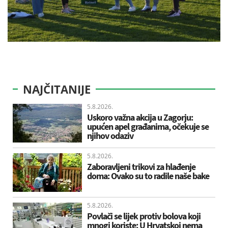
NAJČITANIJE
5.8.2026.
Uskoro važna akcija u Zagorju:
upućen apel građanima, očekuje se
njihov odaziv
5.8.2026.
Zaboravljeni trikovi za hlađenje
doma: Ovako su to radile naše bake
5.8.2026.
Povlači se lijek protiv bolova koji
mnogi koriste: U Hrvatskoj nema