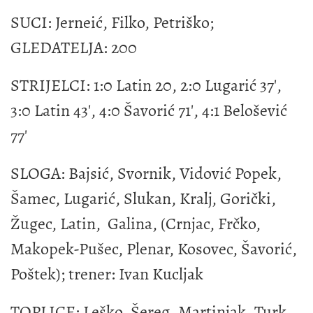
SUCI: Jerneić, Filko, Petriško;
GLEDATELJA: 200
STRIJELCI: 1:0 Latin 20, 2:0 Lugarić 37',
3:0 Latin 43', 4:0 Šavorić 71', 4:1 Belošević
77'
SLOGA: Bajsić, Svornik, Vidović Popek,
Šamec, Lugarić, Slukan, Kralj, Gorički,
Žugec, Latin, Galina, (Crnjac, Frčko,
Makopek-Pušec, Plenar, Kosovec, Šavorić,
Poštek); trener: Ivan Kucljak
TOPLICE: Leško, Šereg, Martinjak, Turk,