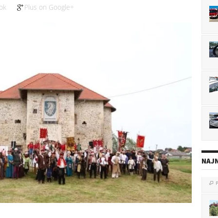
ok
Plus on Google+
NAJN
P

do