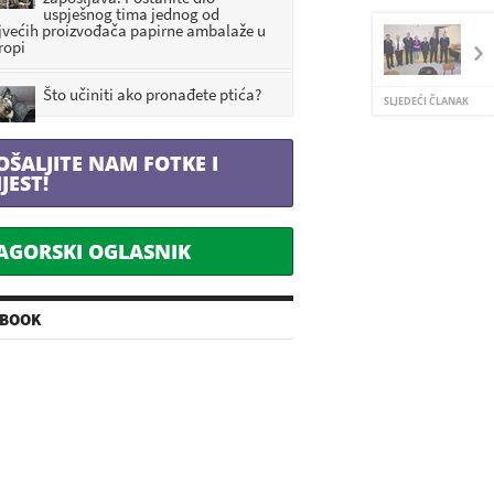
uspješnog tima jednog od
jvećih proizvođača papirne ambalaže u
ropi
Što učiniti ako pronađete ptića?
SLJEDEĆI ČLANAK
OŠALJITE NAM FOTKE I
IJEST!
AGORSKI OGLASNIK
EBOOK