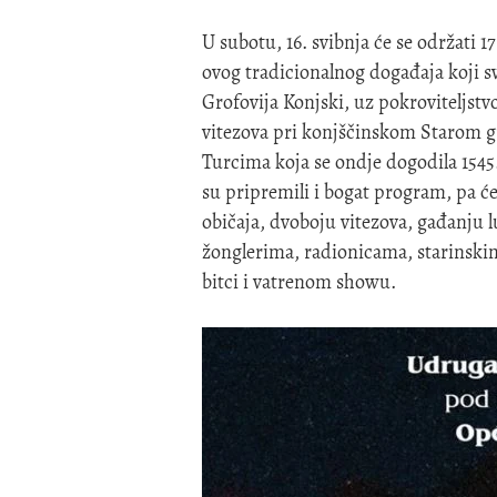
U subotu, 16. svibnja će se održati 
ovog tradicionalnog događaja koji s
Grofovija Konjski, uz pokroviteljst
vitezova pri konjščinskom Starom gr
Turcima koja se ondje dogodila 1545
su pripremili i bogat program, pa će 
običaja, dvoboju vitezova, gađanju 
žonglerima, radionicama, starinski
bitci i vatrenom showu.