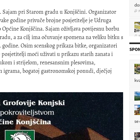
P

17. Sajam pri Starom gradu u Konjščini. Organizator
vake godine privuče brojne posjetitelje je Udruga
vo Općine Konjščina. Sajam oživljava povijesnu borbu
P

adu, a za cilj ima očuvanje spomena na veliku bitku s
. godine. Osim scenskog prikaza bitke, organizatori
SPON
posjetitelji moći uživati u prikazu starih zanata i
P

lukom i strijelom, renesansnim plesovima,
m igrama, bogatoj gastronomskoj ponudi, dječjoj
kv
P

se