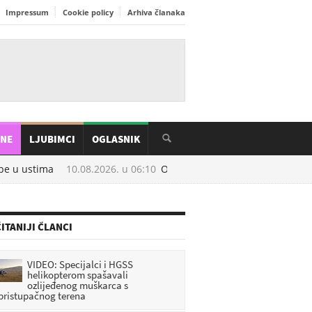
Impressum
Cookie policy
Arhiva članaka
INE
LJUBIMCI
OGLASNIK
 u ustima
10.08.2026. u
06:10
Ovu vodu svi bacamo, a ne znamo da 
ITANIJI ČLANCI
VIDEO: Specijalci i HGSS
helikopterom spašavali
ozlijeđenog muškarca s
pristupačnog terena