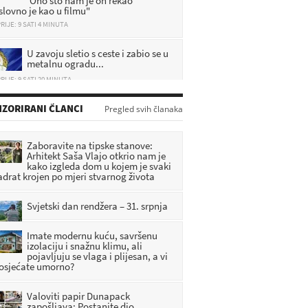
RIJE: 9 SATI 4 MINUTA
U zavoju sletio s ceste i zabio se u
metalnu ogradu...
RIJE: 9 SATI 20 MINUTA
Potres uznemirio građane: 'Kao
da je nešto eksplodiralo i onda se
ZORIRANI ČLANCI
Pregled svih članaka
je kratko zatreslo'
RIJE: 6 SATI 50 MINUTA
Zaboravite na tipske stanove:
Grad Pregrada i ove godine
Arhitekt Saša Vlajo otkrio nam je
sufinancira nabavu radnih
kako izgleda dom u kojem je svaki
adrat krojen po mjeri stvarnog života
bilježnica za osnovnoškolce
RIJE: 7 SATI 31 MINUTA
Svjetski dan rendžera – 31. srpnja
Imate modernu kuću, savršenu
izolaciju i snažnu klimu, ali
pojavljuju se vlaga i plijesan, a vi
 osjećate umorno?
Valoviti papir Dunapack
zapošljava: Postanite dio