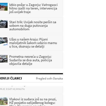
Izbio požar u Zagorju: Vatrogasci
hitno izašli na teren, intervencija
još uvijek traje
Stari trik: Uvijek nosite peršin sa
sobom na duga putovanja
automobilom
Užas u našem kraju: Pijani
maloljetnik šakom udario mamu
u lice, doznaju se detalji
Prometna nesreća u Zagorju:
Sudarila se dva auta, policija
objavila detalje
PROMJENE OD SUTRA: Plenković
otkrio što će se događati s
OVIJI ČLANCI
Pregled svih članaka
cijenama goriva
RIJE: 8 SATI 41 MINUTA
Vlakovi iz sudara još su na pruzi,
HŽ posjetio ozlijeđenog kolegu:
'Ono što nam je on rekao
slovno je kao u filmu"