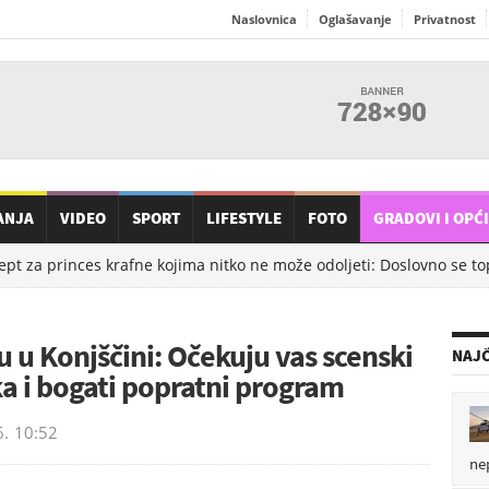
Naslovnica
Oglašavanje
Privatnost
ANJA
VIDEO
SPORT
LIFESTYLE
FOTO
GRADOVI I OPĆ
t za princes krafne kojima nitko ne može odoljeti: Doslovno se tope
 u Konjščini: Očekuju vas scenski
NAJČ
tka i bogati popratni program
6.
10:52
ne