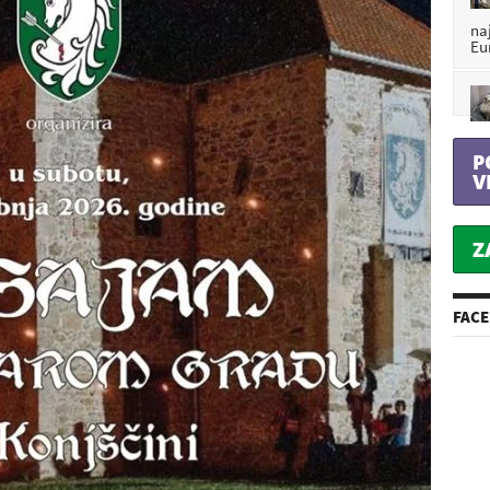
na
Eu
P
V
Z
FAC