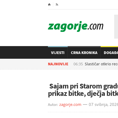
⌂

VIJESTI
CRNA KRONIKA
DOGAĐ
10.08.2026. u
NAJNOVIJE
06:35
Slastičar otkrio recep
Sajam pri Starom gradu
prikaz bitke, dječja bi
zagorje.com
07 svibnja, 202
Autor: