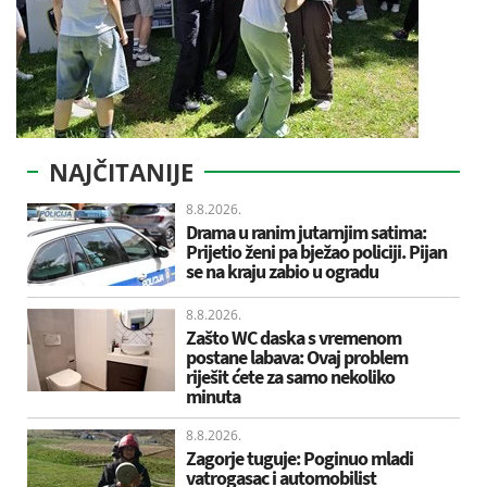
NAJČITANIJE
8.8.2026.
Drama u ranim jutarnjim satima:
Prijetio ženi pa bježao policiji. Pijan
se na kraju zabio u ogradu
8.8.2026.
Zašto WC daska s vremenom
postane labava: Ovaj problem
riješit ćete za samo nekoliko
minuta
8.8.2026.
Zagorje tuguje: Poginuo mladi
vatrogasac i automobilist