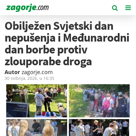
Obilježen Svjetski dan
nepušenja i Međunarodni
dan borbe protiv
zlouporabe droga
Autor
zagorje.com
30 svibnja, 2026. u
16:35