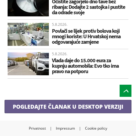
Očistite zagorjelo dno tave bez
ribanja: Dodajte 2 sastojka i pustite
da odrade svoje
5.8.2026.
Povlači se lijek protiv bolova koji
mnogi koriste: U Hrvatskoj nema
odgovarajuće zamjene
5.8.2026.
Vlada daje do 15.000 eura za
kupnju automobila: Evo tko ima
pravo na potporu
POGLEDAJTE ČLANAK U DESKTOP VERZIJI
Privatnost
|
Impressum
|
Cookie policy