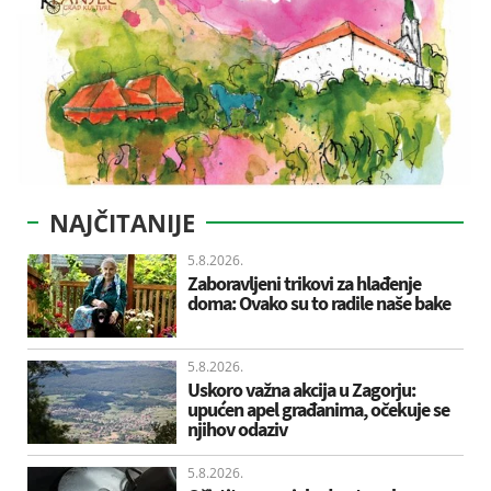
NAJČITANIJE
5.8.2026.
Zaboravljeni trikovi za hlađenje
doma: Ovako su to radile naše bake
5.8.2026.
Uskoro važna akcija u Zagorju:
upućen apel građanima, očekuje se
njihov odaziv
5.8.2026.