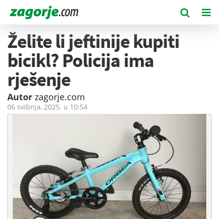
Želite li jeftinije kupiti
bicikl? Policija ima
rješenje
Autor
zagorje.com
06 svibnja, 2025. u
10:54