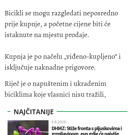
Bicikli se mogu razgledati neposredno
prije kupnje, a početne cijene biti će
istaknute na mjestu prodaje.
Kupnja je po načelu „viđeno-kupljeno“ i
isključuje naknadne prigovore.
Riječ je o napuštenim i ukradenim
biciklima koje vlasnici nisu tražili,
NAJČITANIJE
6.8.2026.
DHMZ: Stiže fronta s pljuskovima i
grmljavinom, evo gdje će najviše