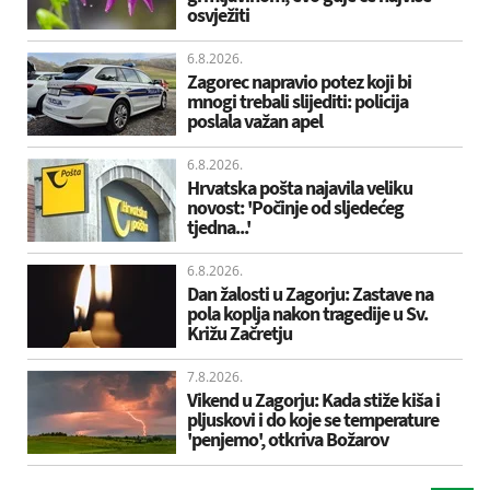
osvježiti
6.8.2026.
Zagorec napravio potez koji bi
mnogi trebali slijediti: policija
poslala važan apel
6.8.2026.
Hrvatska pošta najavila veliku
novost: 'Počinje od sljedećeg
tjedna...'
6.8.2026.
Dan žalosti u Zagorju: Zastave na
pola koplja nakon tragedije u Sv.
Križu Začretju
7.8.2026.
Vikend u Zagorju: Kada stiže kiša i
pljuskovi i do koje se temperature
'penjemo', otkriva Božarov