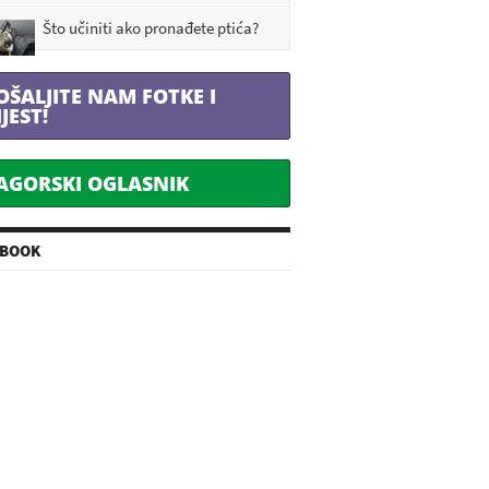
Što učiniti ako pronađete ptića?
OŠALJITE NAM FOTKE I
IJEST!
AGORSKI OGLASNIK
EBOOK