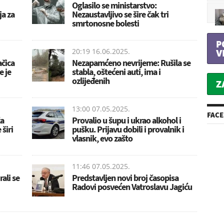
Oglasilo se ministarstvo:
ja za
Nezaustavljivo se šire čak tri
smrtonosne bolesti
P
20:19 16.06.2025.
V
ačica
Nezapamćeno nevrijeme: Rušila se
e je
stabla, oštećeni auti, ima i
ozlijeđenih
Z
13:00 07.05.2025.
FAC
ža
Provalio u šupu i ukrao alkohol i
širi
pušku. Prijavu dobili i provalnik i
vlasnik, evo zašto
11:46 07.05.2025.
rali se
Predstavljen novi broj časopisa
Radovi posvećen Vatroslavu Jagiću