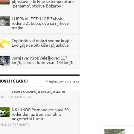
pljuskovi i do koje se temperature
'penjemo', otkriva Božarov
LIJEPA VIJEST: U OB Zabok
rođena 21 beba, ovo su njihove
majke
Toplinski val dolazi svome kraju:
Evo gdje će biti kiše i pljuskova
Jurnjava: Kroz Veleškovec 117
km/h, a kroz Dubrovčan 134 km/h
Kao da se nebo otvorilo: 3 znaka
OVIJI ČLANCI
Pregled svih članaka
ovog vikenda ostavljaju brige iza
sebe i dočekuju sretnije dane
RIJE: 6 SATI 42 MINUTA
NK INKOP Poznanovec slavi 50
rođendan uz tradicionalni,
nogometni turnir
RIJE: 7 SATI 7 MINUTA
Hitna intervencija: Muškarac