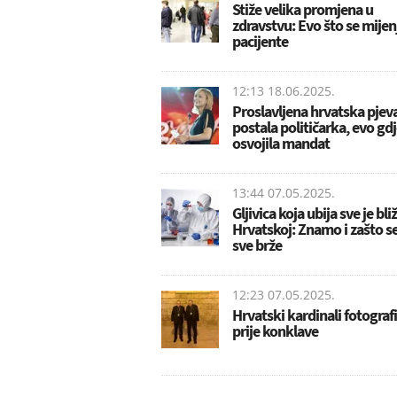
Stiže velika promjena u
zdravstvu: Evo što se mijen
pacijente
12:13 18.06.2025.
Proslavljena hrvatska pjev
postala političarka, evo gdj
osvojila mandat
13:44 07.05.2025.
Gljivica koja ubija sve je bli
Hrvatskoj: Znamo i zašto se 
sve brže
12:23 07.05.2025.
Hrvatski kardinali fotografi
prije konklave