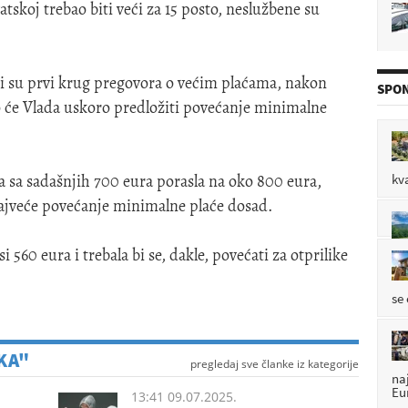
skoj trebao biti veći za 15 posto, neslužbene su
P

ali su prvi krug pregovora o većim plaćama, nakon
SPON
ako će Vlada uskoro predložiti povećanje minimalne
de
P

a sa sadašnjih 700 eura porasla na oko 800 eura,
kv
najveće povećanje minimalne plaće dosad.
P

560 eura i trebala bi se, dakle, povećati za otprilike
se
KA"
pregledaj sve članke iz kategorije
na
Eu
13:41 09.07.2025.