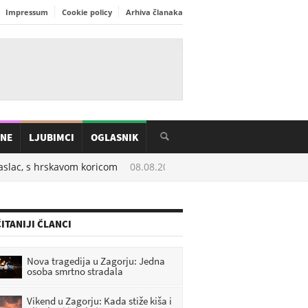
Impressum
Cookie policy
Arhiva članaka
INE
LJUBIMCI
OGLASNIK
slac, s hrskavom koricom
08.08.2026. u
06:20
Stavite malo ovoga u 
ITANIJI ČLANCI
Nova tragedija u Zagorju: Jedna
osoba smrtno stradala
Vikend u Zagorju: Kada stiže kiša i