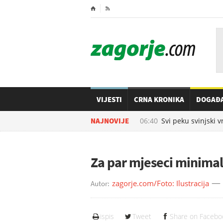
⌂

VIJESTI
CRNA KRONIKA
DOGAĐ
08.08.2026. u
NAJNOVIJE
06:40
Svi peku svinjski vr
Za par mjeseci minimaln
zagorje.com/Foto: Ilustracija
Autor:
ispis
Tweet
Share on Facebo