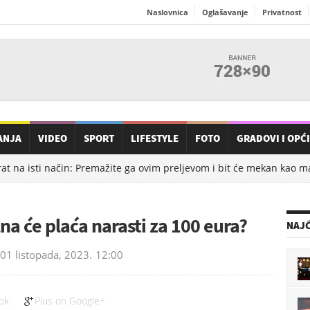
Naslovnica
Oglašavanje
Privatnost
ANJA
VIDEO
SPORT
LIFESTYLE
FOTO
GRADOVI I OPĆ
at na isti način: Premažite ga ovim preljevom i bit će mekan kao ma
a će plaća narasti za 100 eura?
NAJČ
01 listopada, 2023.
12:00
ok
Plus on Google+