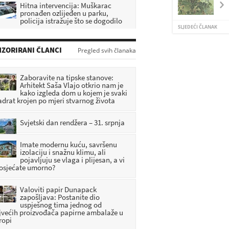
pronađen ozlijeđen u parku,
policija istražuje što se dogodilo
RIJE: 7 SATI 58 MINUTA
SLJEDEĆI ČLANAK
[FOTOGALERIJA] Oroslavje slavi
ZORIRANI ČLANCI
Pregled svih članaka
svoj dan: ‘Pred nama je još puno
posla. Obećavam samo jedno –
lali bumo’
Zaboravite na tipske stanove:
RIJE: 6 SATI 6 MINUTA
Arhitekt Saša Vlajo otkrio nam je
kako izgleda dom u kojem je svaki
adrat krojen po mjeri stvarnog života
Nova tragedija u Zagorju: Jedna
osoba smrtno stradala
RIJE: 6 SATI 33 MINUTA
Svjetski dan rendžera – 31. srpnja
Imate modernu kuću, savršenu
izolaciju i snažnu klimu, ali
pojavljuju se vlaga i plijesan, a vi
 osjećate umorno?
Valoviti papir Dunapack
zapošljava: Postanite dio
uspješnog tima jednog od
jvećih proizvođača papirne ambalaže u
ropi