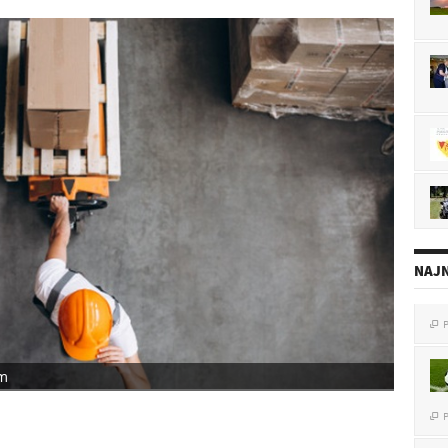
NAJN
P

em
P
