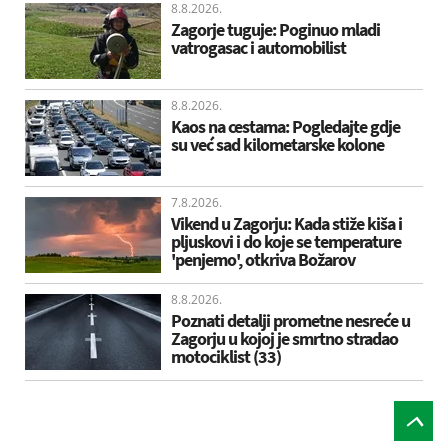
8.8.2026.
Zagorje tuguje: Poginuo mladi
vatrogasac i automobilist
8.8.2026.
Kaos na cestama: Pogledajte gdje
su već sad kilometarske kolone
7.8.2026.
Vikend u Zagorju: Kada stiže kiša i
pljuskovi i do koje se temperature
'penjemo', otkriva Božarov
8.8.2026.
Poznati detalji prometne nesreće u
Zagorju u kojoj je smrtno stradao
motociklist (33)