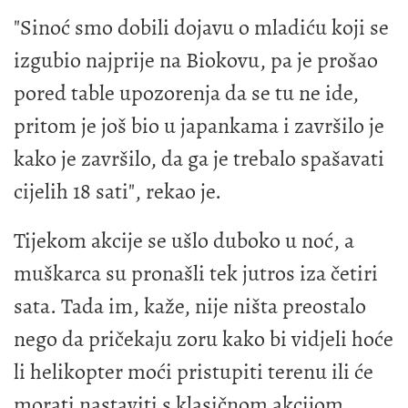
"Sinoć smo dobili dojavu o mladiću koji se
izgubio najprije na Biokovu, pa je prošao
pored table upozorenja da se tu ne ide,
pritom je još bio u japankama i završilo je
kako je završilo, da ga je trebalo spašavati
cijelih 18 sati", rekao je.
Tijekom akcije se ušlo duboko u noć, a
muškarca su pronašli tek jutros iza četiri
sata. Tada im, kaže, nije ništa preostalo
nego da pričekaju zoru kako bi vidjeli hoće
li helikopter moći pristupiti terenu ili će
morati nastaviti s klasičnom akcijom