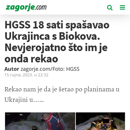
HGSS 18 sati spašavao
Ukrajinca s Biokova.
Nevjerojatno što im je
onda rekao
Autor
zagorje.com/Foto: HGSS
15 rujna, 2023. u
22:32
Rekao nam je da je šetao po planinama u
Ukrajini u...