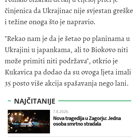
činjenica da Ukrajinac nije svjestan greške
i težine onoga što je napravio.
"Rekao nam je da je šetao po planinama u
Ukrajini u japankama, ali to Biokovo niti
može primiti niti podržava", otkrio je
Kukavica pa dodao da su ovoga ljeta imali
35 posto više akcija spašavanja nego lani.
NAJČITANIJE
7.8.2026.
Nova tragedija u Zagorju: Jedna
osoba smrtno stradala