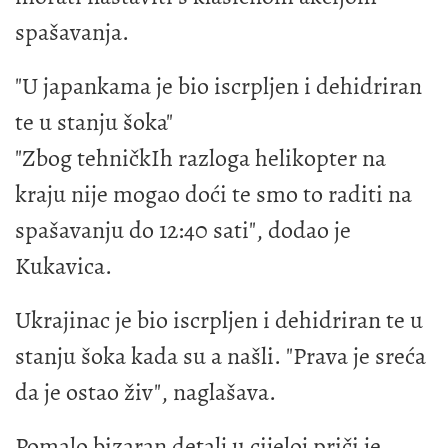
spašavanja.
"U japankama je bio iscrpljen i dehidriran
te u stanju šoka"
"Zbog tehničkIh razloga helikopter na
kraju nije mogao doći te smo to raditi na
spašavanju do 12:40 sati", dodao je
Kukavica.
Ukrajinac je bio iscrpljen i dehidriran te u
stanju šoka kada su a našli. "Prava je sreća
da je ostao živ", naglašava.
Pomalo bizaran detalj u cijeloj priči je