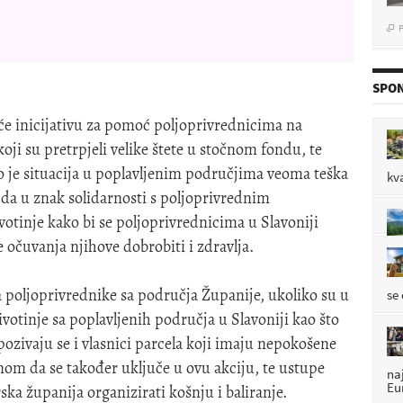
P

SPON
P

e inicijativu za pomoć poljoprivrednicima na
ji su pretrpjeli velike štete u stočnom fondu, te
P

ko je situacija u poplavljenim područjima veoma teška
kv
da u znak solidarnosti s poljoprivrednim
otinje kako bi se poljoprivrednicima u Slavoniji
 očuvanja njihove dobrobiti i zdravlja.
 poljoprivrednike sa područja Županije, ukoliko su u
se
votinje sa poplavljenih područja u Slavoniji kao što
, pozivaju se i vlasnici parcela koji imaju nepokošene
nom da se također uključe u ovu akciju, te ustupe
na
Eu
ka županija organizirati košnju i baliranje.