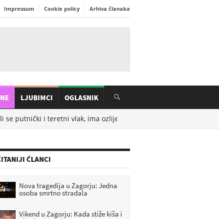
Impressum
Cookie policy
Arhiva članaka
INE
LJUBIMCI
OGLASNIK
 se putnički i teretni vlak, ima ozlijeđenih
08.08.2026. u
10:37
De
ITANIJI ČLANCI
Nova tragedija u Zagorju: Jedna
osoba smrtno stradala
Vikend u Zagorju: Kada stiže kiša i