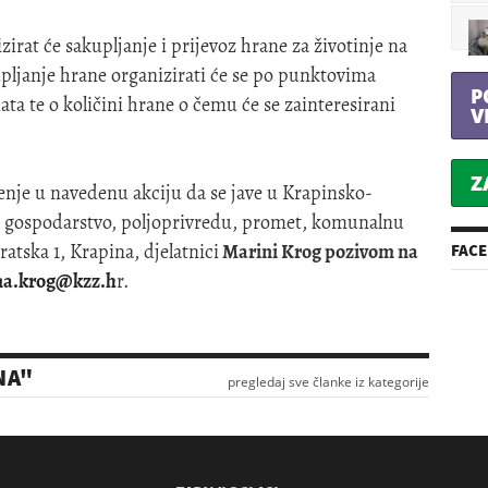
rat će sakupljanje i prijevoz hrane za životinje na
upljanje hrane organizirati će se po punktovima
P
ata te o količini hrane o čemu će se zainteresirani
V
Z
enje u navedenu akciju da se jave u Krapinsko-
a gospodarstvo, poljoprivredu, promet, komunalnu
atska 1, Krapina, djelatnici
Marini Krog pozivom na
FAC
na.krog@kzz.h
r.
NA"
pregledaj sve članke iz kategorije