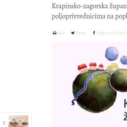
Krapinsko-zagorska župani
poljoprivrednicima na pop
ispis
Tweet
Share on Facebo