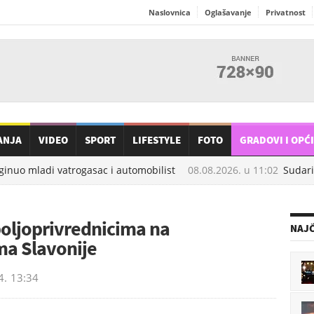
Naslovnica
Oglašavanje
Privatnost
ANJA
VIDEO
SPORT
LIFESTYLE
FOTO
GRADOVI I OPĆ
inuo mladi vatrogasac i automobilist
08.08.2026. u
11:02
Sudarili
poljoprivrednicima na
NAJČ
ma Slavonije
4.
13:34