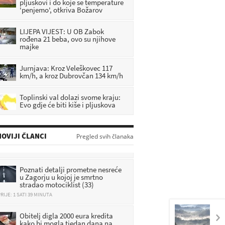
pljuskovi i do koje se temperature
'penjemo', otkriva Božarov
LIJEPA VIJEST: U OB Zabok
rođena 21 beba, ovo su njihove
majke
Jurnjava: Kroz Veleškovec 117
km/h, a kroz Dubrovčan 134 km/h
Toplinski val dolazi svome kraju:
Evo gdje će biti kiše i pljuskova
Detalji užasa: Uhitili su ženu (37)
zbog smrti 71-godišnjeg
muškarca
OVIJI ČLANCI
Pregled svih članaka
RIJE: 1 SATI 6 MINUTA
Poznati detalji prometne nesreće
u Zagorju u kojoj je smrtno
stradao motociklist (33)
RIJE: 1 SATI 39 MINUTA
Obitelj digla 2000 eura kredita
kako bi mogla tjedan dana na