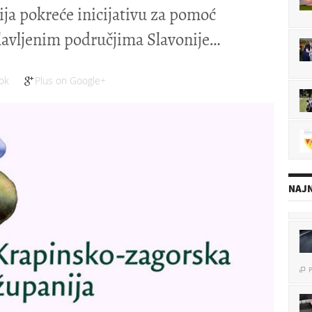
ja pokreće inicijativu za pomoć
lavljenim područjima Slavonije
ok
Plus on Google+
NAJN
P

P
