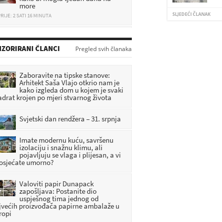
more
RIJE: 2 SATI 16 MINUTA
SLJEDEĆI ČLANAK
Zagorje tuguje: Poginuo mladi
vatrogasac i automobilist
ZORIRANI ČLANCI
Pregled svih članaka
RIJE: 16 MINUTA
Sudarili se putnički i teretni vlak,
Zaboravite na tipske stanove:
ima ozlijeđenih
Arhitekt Saša Vlajo otkrio nam je
kako izgleda dom u kojem je svaki
RIJE: 40 MINUTA
adrat krojen po mjeri stvarnog života
Svjetski dan rendžera – 31. srpnja
Imate modernu kuću, savršenu
izolaciju i snažnu klimu, ali
pojavljuju se vlaga i plijesan, a vi
 osjećate umorno?
Valoviti papir Dunapack
zapošljava: Postanite dio
uspješnog tima jednog od
jvećih proizvođača papirne ambalaže u
ropi