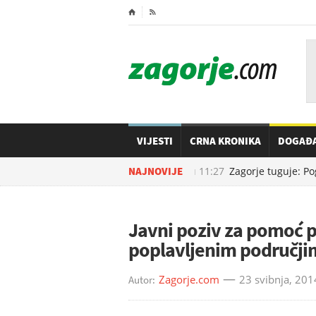
⌂

VIJESTI
CRNA KRONIKA
DOGAĐ
NAJNOVIJE
08.08.2026. u
11:27
Zagorje tuguje: Pog
Javni poziv za pomoć 
poplavljenim područji
Zagorje.com
23 svibnja, 201
Autor: