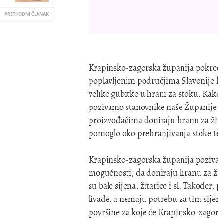
PRETHODNI ČLANAK
Krapinsko-zagorska županija pokreć
poplavljenim područjima Slavonije ko
velike gubitke u hrani za stoku. Ka
pozivamo stanovnike naše Županije 
proizvođačima doniraju hranu za živ
pomoglo oko prehranjivanja stoke te
Krapinsko-zagorska županija poziva
mogućnosti, da doniraju hranu za ži
su bale sijena, žitarice i sl. Također
livade, a nemaju potrebu za tim sije
površine za koje će Krapinsko-zagors