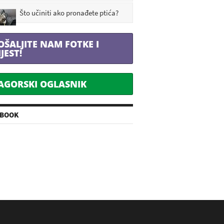
Što učiniti ako pronađete ptića?
OŠALJITE NAM FOTKE I
IJEST!
AGORSKI OGLASNIK
EBOOK