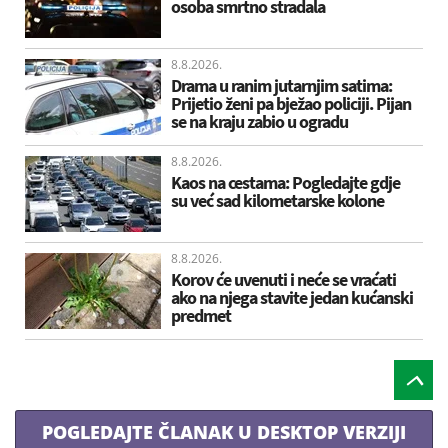
osoba smrtno stradala
8.8.2026.
Drama u ranim jutarnjim satima:
Prijetio ženi pa bježao policiji. Pijan
se na kraju zabio u ogradu
8.8.2026.
Kaos na cestama: Pogledajte gdje
su već sad kilometarske kolone
8.8.2026.
Korov će uvenuti i neće se vraćati
ako na njega stavite jedan kućanski
predmet
POGLEDAJTE ČLANAK U DESKTOP VERZIJI