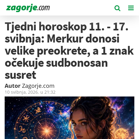
Tjedni horoskop 11. - 17.
svibnja: Merkur donosi
velike preokrete, a 1 znak
očekuje sudbonosan
susret
Autor
Zagorje.com
10 svibnja, 2026. u
21:32