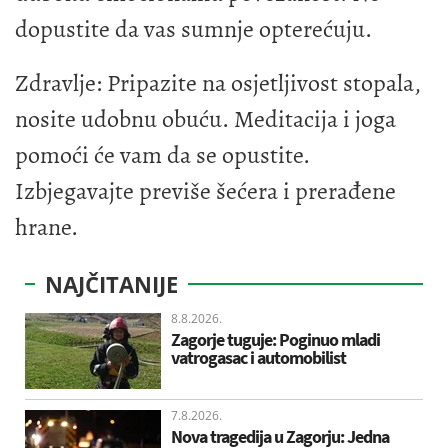
dopustite da vas sumnje opterećuju.
Zdravlje: Pripazite na osjetljivost stopala,
nosite udobnu obuću. Meditacija i joga
pomoći će vam da se opustite.
Izbjegavajte previše šećera i prerađene
hrane.
NAJČITANIJE
8.8.2026.
Zagorje tuguje: Poginuo mladi
vatrogasac i automobilist
7.8.2026.
Nova tragedija u Zagorju: Jedna