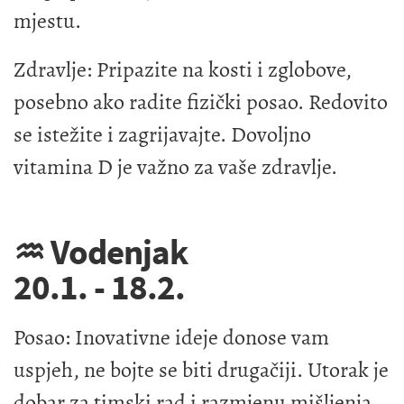
mjestu.
Zdravlje: Pripazite na kosti i zglobove,
posebno ako radite fizički posao. Redovito
se istežite i zagrijavajte. Dovoljno
vitamina D je važno za vaše zdravlje.
♒ Vodenjak
20.1. - 18.2.
Posao: Inovativne ideje donose vam
uspjeh, ne bojte se biti drugačiji. Utorak je
dobar za timski rad i razmjenu mišljenja.