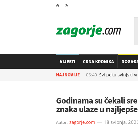
⌂

VIJESTI
CRNA KRONIKA
DOGAĐ
08.08.2026. u
NAJNOVIJE
06:40
Svi peku svinjski vra
Godinama su čekali sreć
znaka ulaze u najljepše
zagorje.com
18 svibnja, 202
Autor: