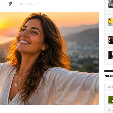
ok
Plus on Google+
NAJN
P

P
