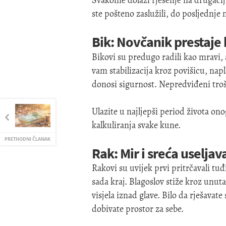
Svakome dolazi rješenje na drugačiji 
ste pošteno zaslužili, do posljednje 
Bik: Novčanik prestaje b
Bikovi su predugo radili kao mravi, 
vam stabilizacija kroz povišicu, nap
donosi sigurnost. Nepredviđeni troš
Ulazite u najljepši period života on
kalkuliranja svake kune.
PRETHODNI ČLANAK
Rak: Mir i sreća uselja
Rakovi su uvijek prvi pritrčavali tu
sada kraj. Blagoslov stiže kroz unut
visjela iznad glave. Bilo da rješavate
dobivate prostor za sebe.