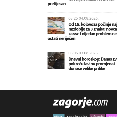
pretijesan
08:25 04.08.2026.
Od 15. kolovoza počinje naj
razdoblje za 3 znaka: novca 
za sve i nijedan problem ne
ostati neriješen
06:05 03.08.2026.
Dnevni horoskop: Danas zv
pokreću lavinu promjena i
donose velike prilike
Vijesti
Crna kronika
Lifestyle
Horo