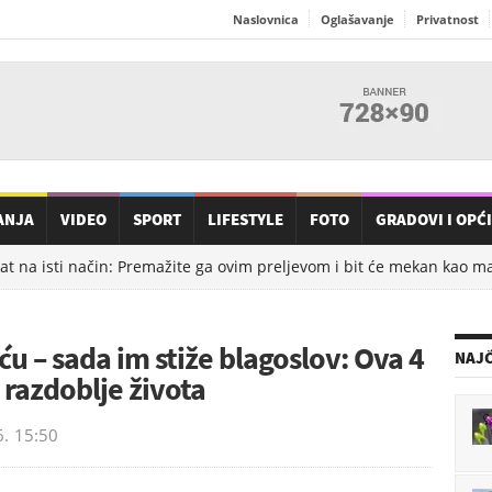
Naslovnica
Oglašavanje
Privatnost
ANJA
VIDEO
SPORT
LIFESTYLE
FOTO
GRADOVI I OPĆ
t na isti način: Premažite ga ovim preljevom i bit će mekan kao mas
u – sada im stiže blagoslov: Ova 4
NAJČ
 razdoblje života
6.
15:50