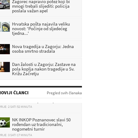
Zagorec napravio potez koji bi
mnogi trebali slijediti: policija
poslala važan apel
Hrvatska pošta najavila veliku
novost: 'Počinje od sljedećeg
tjedna...'
Nova tragedija u Zagorju: Jedna
osoba smrtno stradala
Dan žalosti u Zagorju: Zastave na
pola koplja nakon tragedije u Sv.
Križu Začretju
Kao da se nebo otvorilo: 3 znaka
ovog vikenda ostavljaju brige iza
OVIJI ČLANCI
Pregled svih članaka
sebe i dočekuju sretnije dane
RIJE: 2 SATI 52 MINUTA
NK INKOP Poznanovec slavi 50
rođendan uz tradicionalni,
nogometni turnir
RIJE: 3 SATI 17 MINUTA