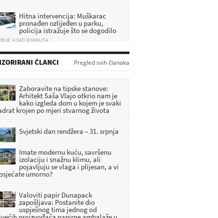
Hitna intervencija: Muškarac
pronađen ozlijeđen u parku,
policija istražuje što se dogodilo
RIJE: 4 SATI 8 MINUTA
[FOTOGALERIJA] Oroslavje slavi
svoj dan: ‘Pred nama je još puno
ZORIRANI ČLANCI
Pregled svih članaka
posla. Obećavam samo jedno –
lali bumo’
RIJE: 2 SATI 16 MINUTA
Zaboravite na tipske stanove:
Arhitekt Saša Vlajo otkrio nam je
kako izgleda dom u kojem je svaki
Nova tragedija u Zagorju: Jedna
adrat krojen po mjeri stvarnog života
osoba smrtno stradala
RIJE: 2 SATI 43 MINUTA
Svjetski dan rendžera – 31. srpnja
Imate modernu kuću, savršenu
izolaciju i snažnu klimu, ali
pojavljuju se vlaga i plijesan, a vi
 osjećate umorno?
Valoviti papir Dunapack
zapošljava: Postanite dio
uspješnog tima jednog od
jvećih proizvođača papirne ambalaže u