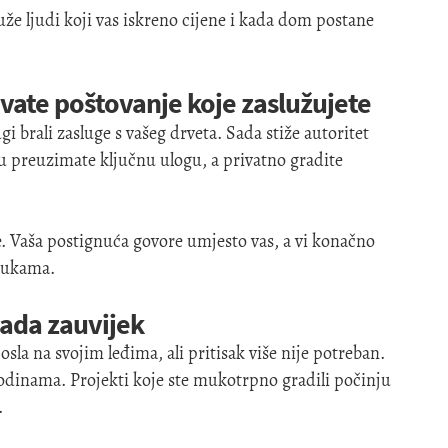
že ljudi koji vas iskreno cijene i kada dom postane
ivate poštovanje koje zaslužujete
gi brali zasluge s vašeg drveta. Sada stiže autoritet
lu preuzimate ključnu ulogu, a privatno gradite
. Vaša postignuća govore umjesto vas, a vi konačno
 rukama.
pada zauvijek
posla na svojim leđima, ali pritisak više nije potreban.
 godinama. Projekti koje ste mukotrpno gradili počinju
.