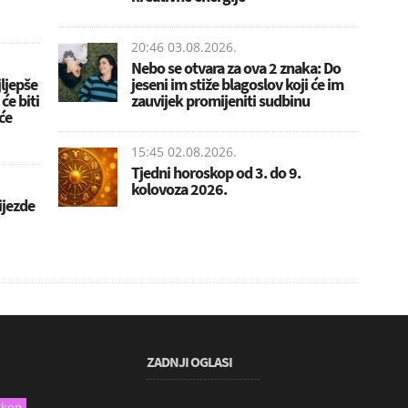
20:46 03.08.2026.
Nebo se otvara za ova 2 znaka: Do
ljepše
jeseni im stiže blagoslov koji će im
će biti
zauvijek promijeniti sudbinu
će
15:45 02.08.2026.
Tjedni horoskop od 3. do 9.
kolovoza 2026.
ijezde
ZADNJI OGLASI
skop