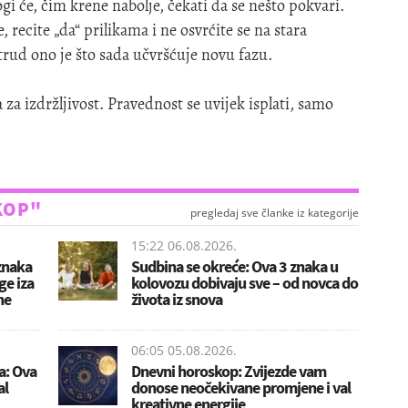
i će, čim krene nabolje, čekati da se nešto pokvari.
 recite „da“ prilikama i ne osvrćite se na stara
 trud ono je što sada učvršćuje novu fazu.
 za izdržljivost. Pravednost se uvijek isplati, samo
KOP"
pregledaj sve članke iz kategorije
15:22 06.08.2026.
 znaka
Sudbina se okreće: Ova 3 znaka u
ge iza
kolovozu dobivaju sve – od novca do
ne
života iz snova
06:05 05.08.2026.
a: Ova
Dnevni horoskop: Zvijezde vam
al
donose neočekivane promjene i val
kreativne energije