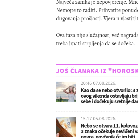
Najveća zamka je nepovjerenje. Mnog
Nemojte to raditi. Prihvatite ponude,
dugovanja prošlosti. Vjera u vlastiti
Ova faza nije slučajnost, već nagrada
treba imati strpljenja da se dočeka.
JOŠ ČLANAKA IZ "HOROS
20:46 07.08.2026.
Kao da se nebo otvorilo: 3
ovog vikenda ostavljaju bri
sebe i dočekuju sretnije da
15:17 05.08.2026.
Nebo se otvara 11. kolovoz
3 znaka očekuje neviđeni v
novca, novčanik će im biti