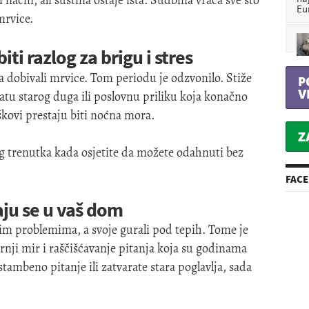
način, ali suština ostaje ista. Sudbina vraća sve što
Eu
mrvice.
iti razlog za brigu i stres
a dobivali mrvice. Tom periodu je odzvonilo. Stiže
P
V
latu starog duga ili poslovnu priliku koja konačno
kovi prestaju biti noćna mora.
Z
og trenutka kada osjetite da možete odahnuti bez
FAC
vaju se u vaš dom
đim problemima, a svoje gurali pod tepih. Tome je
arnji mir i raščišćavanje pitanja koja su godinama
 stambeno pitanje ili zatvarate stara poglavlja, sada