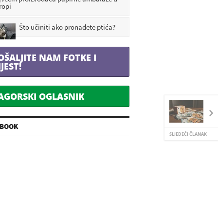
ropi
Što učiniti ako pronađete ptića?
OŠALJITE NAM FOTKE I
IJEST!
AGORSKI OGLASNIK
EBOOK
SLJEDEĆI ČLANAK