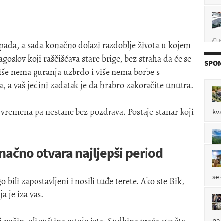
P

ipada, a sada konačno dolazi razdoblje života u kojem
agoslov koji raščišćava stare brige, bez straha da će se
SPON
Više nema guranja uzbrdo i više nema borbe s
de
, a vaš jedini zadatak je da hrabro zakoračite unutra.
P

at vremena pa nestane bez pozdrava. Postaje stanar koji
kv
P

ačno otvara najljepši period
se
 bili zapostavljeni i nosili tuđe terete. Ako ste Bik,
ja je iza vas.
na