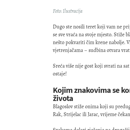
Foto: Ilustracija
Dugo ste nosili teret koji vam ne pr
se sve vraća na svoje mjesto. Stiže bl
nešto pokvariti čim krene nabolje. 
vjetrenjačama – sudbina otvara vrata
Sreća više nije gost koji svrati na s
ostaje!
Kojim znakovima se kon
života
Blagoslov stiže onima koji su predugo
Rak, Strijelac ili Jarac, vrijeme čekan