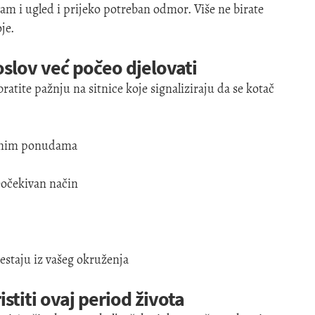
vam i ugled i prijeko potreban odmor. Više ne birate
je.
oslov već počeo djelovati
ratite pažnju na sitnice koje signaliziraju da se kotač
retnim ponudama
neočekivan način
 nestaju iz vašeg okruženja
titi ovaj period života