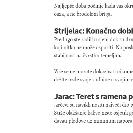
Najljepše doba počinje kada vas okru
oaza, a ne brodolom briga.
Strijelac: Konačno dob
Predugo ste radili u sjeni dok su dru
koji nitko ne može osporiti. Na pos
stabilnost na čvrstim temeljima.
Više se ne morate dokazivati nikome
držite uzde svoje sudbine u svojim
Jarac: Teret s ramena 
Jarčevi su navikli nositi najveći dio 
Stiže olakšanje kakvo niste osjetili
davati plodove uz minimum napora