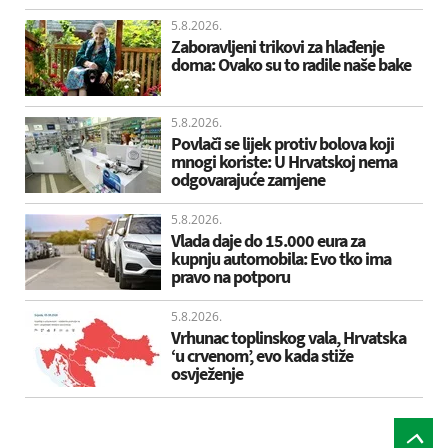
5.8.2026.
Zaboravljeni trikovi za hlađenje
doma: Ovako su to radile naše bake
5.8.2026.
Povlači se lijek protiv bolova koji
mnogi koriste: U Hrvatskoj nema
odgovarajuće zamjene
5.8.2026.
Vlada daje do 15.000 eura za
kupnju automobila: Evo tko ima
pravo na potporu
5.8.2026.
Vrhunac toplinskog vala, Hrvatska
‘u crvenom’, evo kada stiže
osvježenje