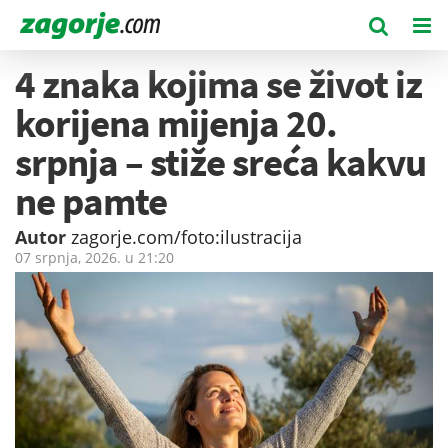
4 znaka kojima se život iz
korijena mijenja 20.
srpnja – stiže sreća kakvu
ne pamte
Autor
zagorje.com/foto:ilustracija
07 srpnja, 2026. u
21:20