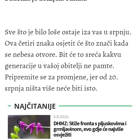
Sve što je bilo loše ostaje iza vas u srpnju.
Ova četiri znaka osjetit će što znači kada
se nebesa otvore. Bit će to sreća kakvu
generacije u vašoj obitelji ne pamte.
Pripremite se za promjene, jer od 20.
srpnja ništa više neće biti isto.
NAJČITANIJE
6.8.2026.
DHMZ: Stiže fronta s pljuskovima i
grmljavinom, evo gdje će najviše
osvježiti