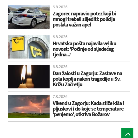
6.8.2026.
Zagorec napravio potez koji bi
mnogi trebali slijediti: policija
poslala važan apel
6.8.2026.
Hrvatska pošta najavila veliku
novost: 'Počinje od sljedećeg
tjedna...'
6.8.2026.
Dan žalosti u Zagorju: Zastave na
pola koplja nakon tragedije u Sv.
Križu Začretju
7.8.2026.
Vikend u Zagorju: Kada stiže kiša i
pljuskovi i do koje se temperature
'penjemo', otkriva Božarov