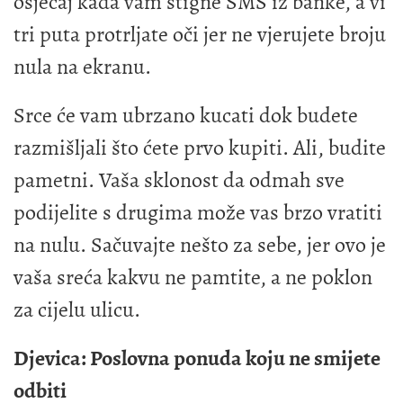
osjećaj kada vam stigne SMS iz banke, a vi
tri puta protrljate oči jer ne vjerujete broju
nula na ekranu.
Srce će vam ubrzano kucati dok budete
razmišljali što ćete prvo kupiti. Ali, budite
pametni. Vaša sklonost da odmah sve
podijelite s drugima može vas brzo vratiti
na nulu. Sačuvajte nešto za sebe, jer ovo je
vaša sreća kakvu ne pamtite, a ne poklon
za cijelu ulicu.
Djevica: Poslovna ponuda koju ne smijete
odbiti