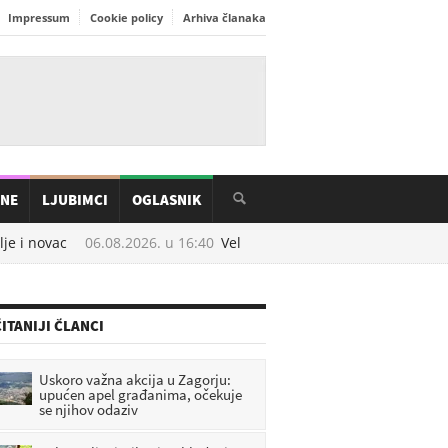
Impressum
Cookie policy
Arhiva članaka
INE
LJUBIMCI
OGLASNIK
 i novac
06.08.2026. u
16:40
Velike promjene od rujna: brojne hrv
ITANIJI ČLANCI
Uskoro važna akcija u Zagorju:
upućen apel građanima, očekuje
se njihov odaziv