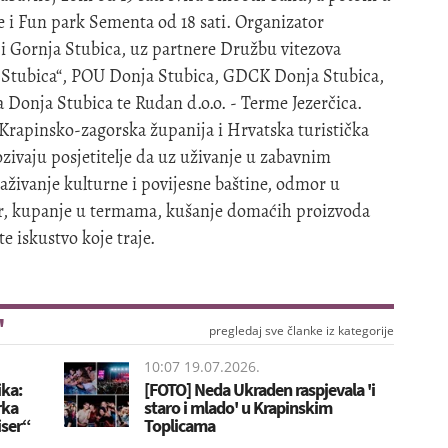
e i Fun park Sementa od 18 sati. Organizator
i Gornja Stubica, uz partnere Družbu vitezova
 „Stubica“, POU Donja Stubica, GDCK Donja Stubica,
 Donja Stubica te Rudan d.o.o. - Terme Jezerčica.
 Krapinsko-zagorska županija i Hrvatska turistička
ozivaju posjetitelje da uz uživanje u zabavnim
traživanje kulturne i povijesne baštine, odmor u
r, kupanje u termama, kušanje domaćih proizvoda
te iskustvo koje traje.
"
pregledaj sve članke iz kategorije
10:07 19.07.2026.
ka:
[FOTO] Neda Ukraden raspjevala 'i
rka
staro i mlado' u Krapinskim
iser“
Toplicama