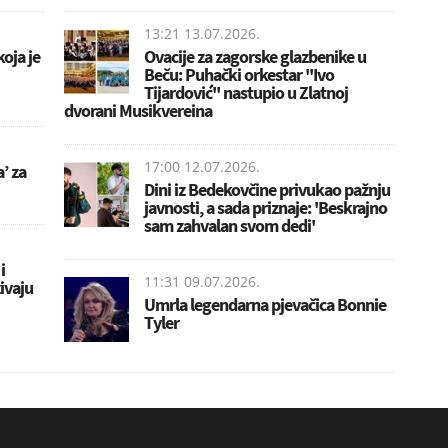
13:21 13.07.2026.
oja je
Ovacije za zagorske glazbenike u
Beču: Puhački orkestar ''Ivo
Tijardović'' nastupio u Zlatnoj
dvorani Musikvereina
17:00 12.07.2026.
’ za
Dini iz Bedekovčine privukao pažnju
javnosti, a sada priznaje: 'Beskrajno
sam zahvalan svom dedi'
i
11:31 09.07.2026.
ivaju
Umrla legendarna pjevačica Bonnie
Tyler