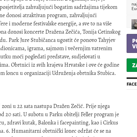
na
 posjetitelja zahvaljujući bogatim sadržajima tijekom
Eu
dine donosi atraktivan program, zahvaljujući
e i moderne festivalske energije, a sve to na više
ona donosi koncerte Dražena Zečića, Tonija Cetinskog
du. Park Jure Stubičanca ugostit će ponovo Tahyjev
P
V
 radionicama, igrama, sajmom i večernjim vatrenim
utku moći pogledati predstave, sudjelovati u
ma. Obrtnici iz svih krajeva Hrvatske i ove će godine
Z
 loncu u organizaciji Udruženja obrtnika Stubica.
FAC
j zoni u 22 sata nastupa Dražen Zečić. Prije njega
od 20 sati. U subotu u Parku obitelji Feller program je
cu, zdravi kutak, Balonka i facepainting, kao i Cirkus
na. 6. Humanitarni obrtnički lonec održat će se na