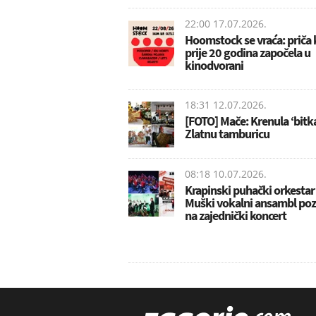
22:00 17.07.2026.
Hoomstock se vraća: priča k
prije 20 godina započela u
kinodvorani
18:31 12.07.2026.
[FOTO] Mače: Krenula ‘bitka
Zlatnu tamburicu
08:18 10.07.2026.
Krapinski puhački orkestar 
Muški vokalni ansambl poz
na zajednički koncert