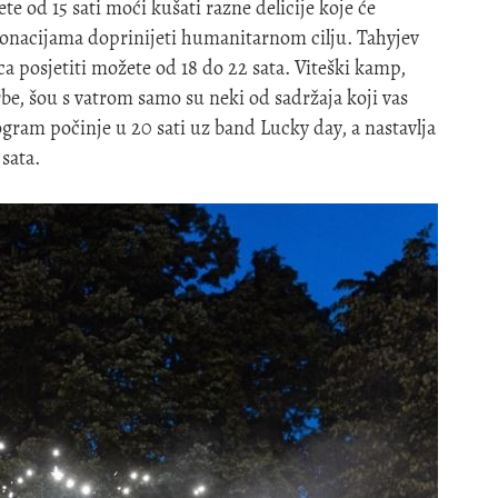
e od 15 sati moći kušati razne delicije koje će
donacijama doprinijeti humanitarnom cilju. Tahyjev
ca posjetiti možete od 18 do 22 sata. Viteški kamp,
be, šou s vatrom samo su neki od sadržaja koji vas
gram počinje u 20 sati uz band Lucky day, a nastavlja
sata.