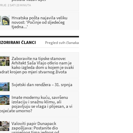
Hrvatska pošta najavila veliku
novost: 'Počinje od sljedećeg
tjedna...'
RIJE: 2 SATI 48 MINUTA
Velike promjene od rujna: brojne
ZORIRANI ČLANCI
Pregled svih članaka
hrvatske građane čekaju novosti,
evo svih detalja
RIJE: 39 MINUTA
Zaboravite na tipske stanove:
Arhitekt Saša Vlajo otkrio nam je
Vatrogasci upozoravaju Zagorce:
kako izgleda dom u kojem je svaki
Ovo nikako nemojte raditi tijekom
adrat krojen po mjeri stvarnog života
ovih vrućina, posljedice mogu biti
biljne
Svjetski dan rendžera – 31. srpnja
RIJE: 1 SATI 29 MINUTA
Imate modernu kuću, savršenu
izolaciju i snažnu klimu, ali
pojavljuju se vlaga i plijesan, a vi
 osjećate umorno?
Valoviti papir Dunapack
zapošljava: Postanite dio
uspješnog tima jednog od