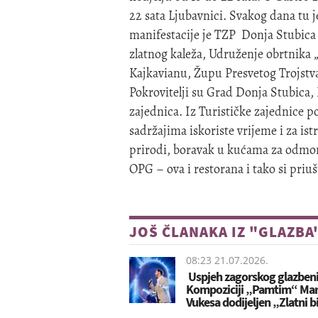
22 sata Ljubavnici. Svakog dana tu j
manifestacije je TZP Donja Stubica 
zlatnog kaleža, Udruženje obrtnika
Kajkavianu, Župu Presvetog Trojstva
Pokrovitelji su Grad Donja Stubica,
zajednica. Iz Turističke zajednice p
sadržajima iskoriste vrijeme i za is
prirodi, boravak u kućama za odmo
OPG – ova i restorana i tako si priuš
JOŠ ČLANAKA IZ "GLAZBA
08:23 21.07.2026.
Uspjeh zagorskog glazbeni
Kompoziciji „Pamtim“ Ma
Vukesa dodijeljen „Zlatni b