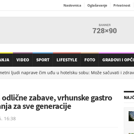
Naslovnica
Oglašavanje
Privatnost
ANJA
VIDEO
SPORT
LIFESTYLE
FOTO
GRADOVI I OPĆ
ni ljudi naprave čim uđu u hotelsku sobu: Može sačuvati i zdravlje
 odlične zabave, vrhunske gastro
NAJČ
nja za sve generacije
6.
16:38