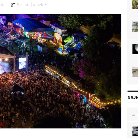
ok
Plus on Google+
NAJN
P

P
