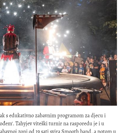
utak s edukativno zabavnim programom za djecu i
ođem'. Tahyjev viteški turnir na rasporedu je i u
zabavnoj zoni od 19 sati svira Smooth band, a potom u