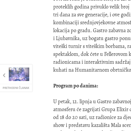
proteklih godina privuklo velik broj
tri dana za sve generacije, i ove go
kombinaciji srednjovjekovne atmosfer
lokacija po gradu. Gastro zabavna z
i Ljubavnika, uz bogatu gastro ponu
viteški turnir s viteškim borbama,
spektaklom, dok ćete u Fellerovom k
radionicama i interaktivnim sadržaji
kuhati na Humanitarnom obrtničkom
Program po danima:
PRETHODNI ČLANAK
U petak, 12. lipnja u Gastro zabavno
atmosferu će zagrijati Grupa Elixir 
od 18 do 20 sati, uz radionice za dje
show i predstavu kazališta Mala sce