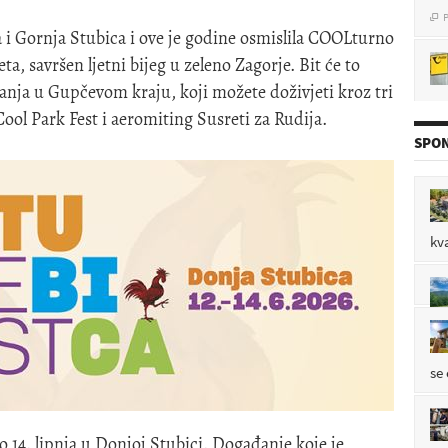
 i Gornja Stubica i ove je godine osmislila COOLturno
ta, savršen ljetni bijeg u zeleno Zagorje. Bit će to
tanja u Gupčevom kraju, koji možete doživjeti kroz tri
P

Cool Park Fest i aeromiting Susreti za Rudija.
SPON
P

kv
oz
P

se
do 14. lipnja u Donjoj Stubici. Događanje koje je