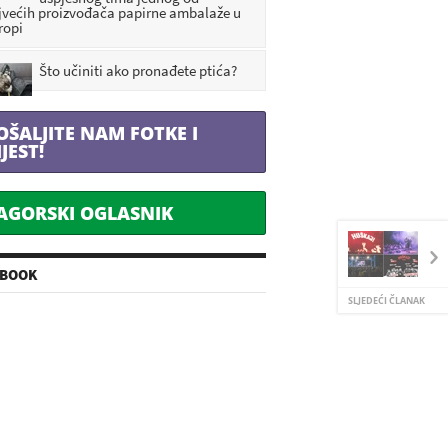
jvećih proizvođača papirne ambalaže u
ropi
Što učiniti ako pronađete ptića?
OŠALJITE NAM FOTKE I
IJEST!
AGORSKI OGLASNIK
EBOOK
SLJEDEĆI ČLANAK