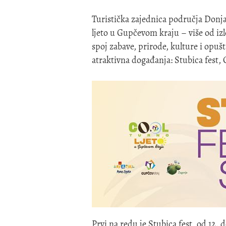
Turistička zajednica područja Donja
ljeto u Gupčevom kraju – više od izle
spoj zabave, prirode, kulture i opuš
atraktivna događanja: Stubica fest, 
Prvi na redu je Stubica fest, od 12. 