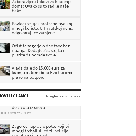
Zaboravljeni trikovi za hlađenje
doma: Ovako su to radile naše
bake
Povlači se lijek protiv bolova koji
mnogi koriste: U Hrvatskoj nema
odgovarajuće zamjene
Očistite zagorjelo dno tave bez
ribanja: Dodajte 2 sastojka i
pustite da odrade svoje
Vlada daje do 15.000 eura za
kupnju automobila: Evo tko ima
pravo na potporu
Sudbina se okreće: Ova 3 znaka u
OVIJI ČLANCI
Pregled svih članaka
kolovozu dobivaju sve – od novca
do života iz snova
RIJE: 1 SATI 57 MINUTA
Zagorec napravio potez koji bi
mnogi trebali slijediti: policija
poslala važan apel
RIJE: 2 SATI 23 MINUTA