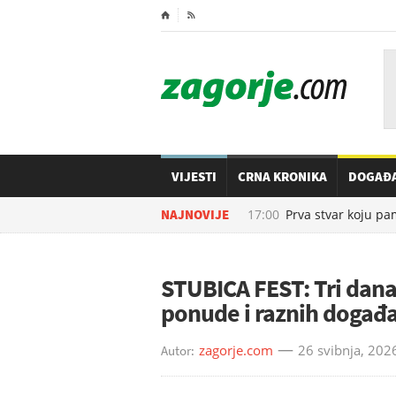
⌂

VIJESTI
CRNA KRONIKA
DOGAĐ
06.08.2026. u
NAJNOVIJE
17:00
Prva stvar koju pamet
STUBICA FEST: Tri dana
ponude i raznih događa
zagorje.com
26 svibnja, 202
Autor: