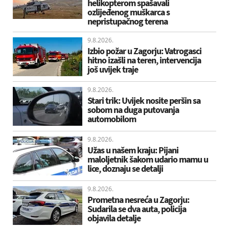
helikopterom spašavali
ozlijeđenog muškarca s
nepristupačnog terena
9.8.2026.
Izbio požar u Zagorju: Vatrogasci
hitno izašli na teren, intervencija
još uvijek traje
9.8.2026.
Stari trik: Uvijek nosite peršin sa
sobom na duga putovanja
automobilom
9.8.2026.
Užas u našem kraju: Pijani
maloljetnik šakom udario mamu u
lice, doznaju se detalji
9.8.2026.
Prometna nesreća u Zagorju:
Sudarila se dva auta, policija
objavila detalje