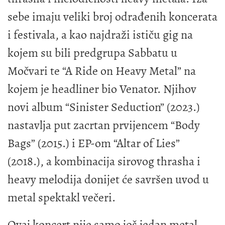
sebe imaju veliki broj odrađenih koncerata
i festivala, a kao najdraži ističu gig na
kojem su bili predgrupa Sabbatu u
Močvari te “A Ride on Heavy Metal” na
kojem je headliner bio Venator. Njihov
novi album “Sinister Seduction” (2023.)
nastavlja put zacrtan prvijencem “Body
Bags” (2015.) i EP-om “Altar of Lies”
(2018.), a kombinacija sirovog thrasha i
heavy melodija donijet će savršen uvod u
metal spektakl večeri.
Ovaj koncert nije samo još jedan metal