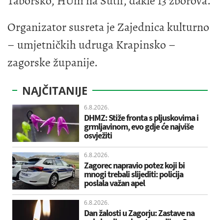
Taborsko, HUm na Sutli, dakle 13 zborova.
Organizator susreta je Zajednica kulturno
– umjetničkih udruga Krapinsko –
zagorske županije.
NAJČITANIJE
6.8.2026.
DHMZ: Stiže fronta s pljuskovima i
grmljavinom, evo gdje će najviše
osvježiti
6.8.2026.
Zagorec napravio potez koji bi
mnogi trebali slijediti: policija
poslala važan apel
6.8.2026.
Dan žalosti u Zagorju: Zastave na