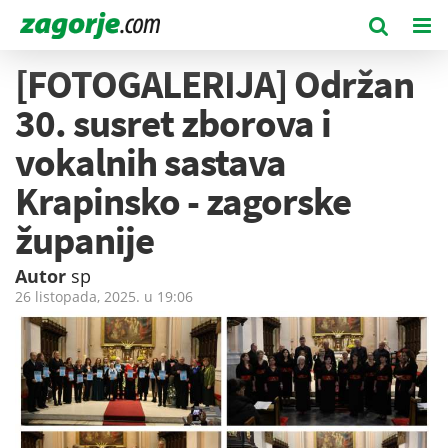
[FOTOGALERIJA] Održan
30. susret zborova i
vokalnih sastava
Krapinsko - zagorske
županije
Autor
sp
26 listopada, 2025. u
19:06