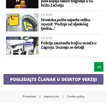
pola koplja nakon tragedije u Sv.
Križu Začretju
6.8.2026.
Hrvatska pošta najavila veliku
novost: 'Počinje od sljedećeg
tjedna...'
6.8.2026.
Policija zaustavila trojicu vozača u
Zagorju. Doznaju se detalji
POGLEDAJTE ČLANAK U DESKTOP VERZIJI
Privatnost
|
Impressum
|
Cookie policy