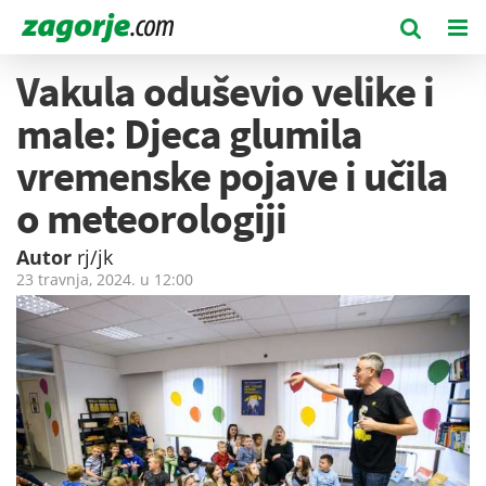
Vakula oduševio velike i
male: Djeca glumila
vremenske pojave i učila
o meteorologiji
Autor
rj/jk
23 travnja, 2024. u
12:00