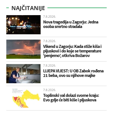
NAJČITANIJE
7.8.2026.
Nova tragedija u Zagorju: Jedna
osoba smrtno stradala
7.8.2026.
Vikend u Zagorju: Kada stiže kiša i
pljuskovi i do koje se temperature
'penjemo', otkriva Božarov
7.8.2026.
LIJEPA VIJEST: U OB Zabok rođena
21 beba, ovo su njihove majke
7.8.2026.
Toplinski val dolazi svome kraju:
Evo gdje će biti kiše i pljuskova