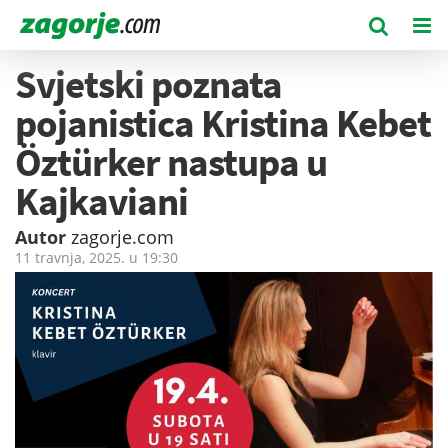
Svjetski poznata
pojanistica Kristina Kebet
Öztürker nastupa u
Kajkaviani
Autor
zagorje.com
11 travnja, 2025. u
19:30