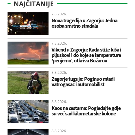
NAJČITANIJE
7.8.2026.
Nova tragedija u Zagorju: Jedna
osoba smrtno stradala
7.8.2026.
Vikend u Zagorju: Kada stiže kiša i
pljuskovi i do koje se temperature
'penjemo', otkriva Božarov
8.8.2026.
Zagorje tuguje: Poginuo mladi
vatrogasac i automobilist
8.8.2026.
Kaos na cestama: Pogledajte gdje
su već sad kilometarske kolone
8.8.2026.