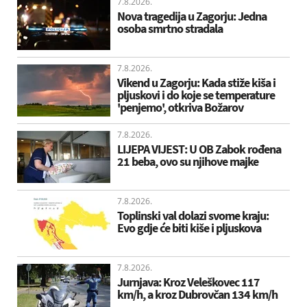
7.8.2026.
Nova tragedija u Zagorju: Jedna
osoba smrtno stradala
7.8.2026.
Vikend u Zagorju: Kada stiže kiša i
pljuskovi i do koje se temperature
'penjemo', otkriva Božarov
7.8.2026.
LIJEPA VIJEST: U OB Zabok rođena
21 beba, ovo su njihove majke
7.8.2026.
Toplinski val dolazi svome kraju:
Evo gdje će biti kiše i pljuskova
7.8.2026.
Jurnjava: Kroz Veleškovec 117
km/h, a kroz Dubrovčan 134 km/h