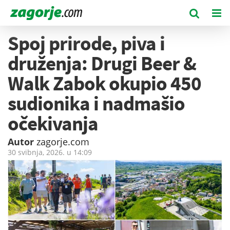
Spoj prirode, piva i
druženja: Drugi Beer &
Walk Zabok okupio 450
sudionika i nadmašio
očekivanja
Autor
zagorje.com
30 svibnja, 2026. u
14:09