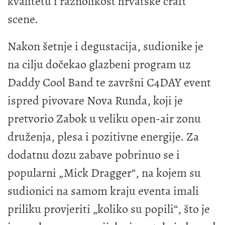
kvalitetu i raznolikost hrvatske craft
scene.
Nakon šetnje i degustacija, sudionike je
na cilju dočekao glazbeni program uz
Daddy Cool Band te završni C4DAY event
ispred pivovare Nova Runda, koji je
pretvorio Zabok u veliku open-air zonu
druženja, plesa i pozitivne energije. Za
dodatnu dozu zabave pobrinuo se i
popularni „Mick Dragger“, na kojem su
sudionici na samom kraju eventa imali
priliku provjeriti „koliko su popili“, što je