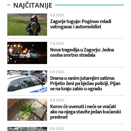
NAJČITANIJE
8.8.2026.
Zagorje tuguje: Poginuo mladi
vatrogasac i automobilist
7.8.2026.
Nova tragedija u Zagorju: Jedna
osoba smrtno stradala
8.8.2026.
Drama u ranim jutarnjim satima:
Prijetio ženi pa bježao policiji. Pijan
se na kraju zabio u ogradu
8.8.2026.
Korov će uvenuti i neće se vraćati
ako na njega stavite jedan kućanski
predmet
8.8.2026.