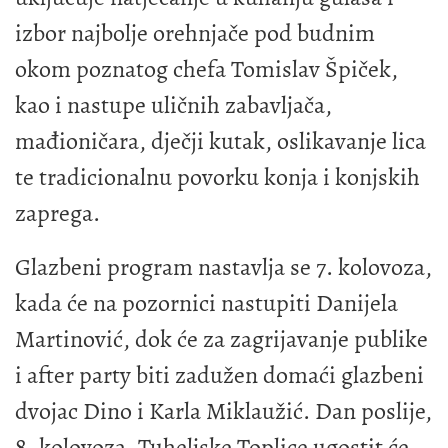
izbor najbolje orehnjače pod budnim
okom poznatog chefa Tomislav Špiček,
kao i nastupe uličnih zabavljača,
mađioničara, dječji kutak, oslikavanje lica
te tradicionalnu povorku konja i konjskih
zaprega.
Glazbeni program nastavlja se 7. kolovoza,
kada će na pozornici nastupiti Danijela
Martinović, dok će za zagrijavanje publike
i after party biti zadužen domaći glazbeni
dvojac Dino i Karla Miklaužić. Dan poslije,
8. kolovoza, Tuheljske Toplice ugostit će