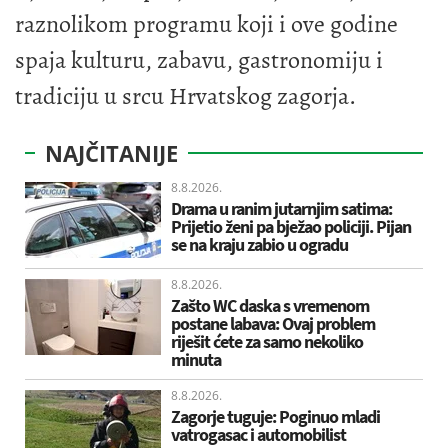
raznolikom programu koji i ove godine
spaja kulturu, zabavu, gastronomiju i
tradiciju u srcu Hrvatskog zagorja.
NAJČITANIJE
8.8.2026.
Drama u ranim jutarnjim satima:
Prijetio ženi pa bježao policiji. Pijan
se na kraju zabio u ogradu
8.8.2026.
Zašto WC daska s vremenom
postane labava: Ovaj problem
riješit ćete za samo nekoliko
minuta
8.8.2026.
Zagorje tuguje: Poginuo mladi
vatrogasac i automobilist