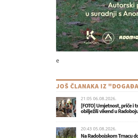
e
JOŠ ČLANAKA IZ "DOGAĐ
21:05 06.08.2026.
[FOTO] Umjetnost, priče i tr
obilježili vikend u Radoboj
20:43 05.08.2026.
Na Radobojskom Trnacu d