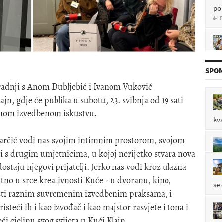
P

P

SPON
uradnji s Anom Dubljebić i Ivanom Vuković
jn, gdje će publika u subotu, 23. svibnja od 19 sati
P

venom izvedbenom iskustvu.
kv
 Marčić vodi nas svojim intimnim prostorom, svojom
P

li s drugim umjetnicima, u kojoj nerijetko stvara nova
dostaju njegovi prijatelji. Jerko nas vodi kroz ulazna
ktno u srce kreativnosti Kuće - u dvoranu, kino,
se
risti raznim suvremenim izvedbenim praksama, i
isteći ih i kao izvođač i kao majstor rasvjete i tona i
i cjelinu svog svijeta u Kući Klajn.