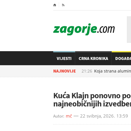
⌂

VIJESTI
CRNA KRONIKA
DOGAĐ
06.08.2026. u
NAJNOVIJE
21:26
Koja strana aluminijsk
Kuća Klajn ponovno pos
najneobičnijih izvedbe
mč
22 svibnja, 2026.
13:59
Autor: