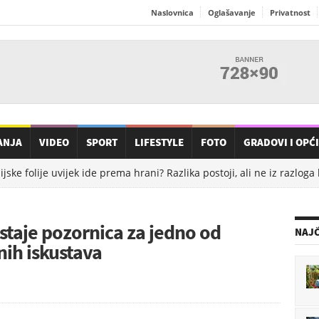
Naslovnica
Oglašavanje
Privatnost
ANJA
VIDEO
SPORT
LIFESTYLE
FOTO
GRADOVI I OPĆ
e folije uvijek ide prema hrani? Razlika postoji, ali ne iz razloga ko
taje pozornica za jedno od
NAJČ
nih iskustava