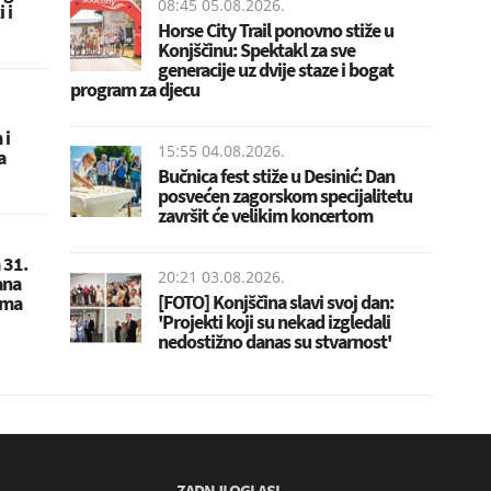
08:45 05.08.2026.
 i
Horse City Trail ponovno stiže u
Konjščinu: Spektakl za sve
generacije uz dvije staze i bogat
program za djecu
 i
15:55 04.08.2026.
a
Bučnica fest stiže u Desinić: Dan
posvećen zagorskom specijalitetu
završit će velikim koncertom
 31.
20:21 03.08.2026.
ana
[FOTO] Konjščina slavi svoj dan:
ima
'Projekti koji su nekad izgledali
nedostižno danas su stvarnost'
ZADNJI OGLASI