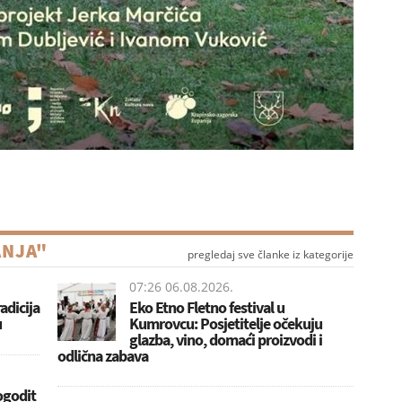
ANJA"
pregledaj sve članke iz kategorije
07:26 06.08.2026.
adicija
Eko Etno Fletno festival u
u
Kumrovcu: Posjetitelje očekuju
glazba, vino, domaći proizvodi i
odlična zabava
ogodit