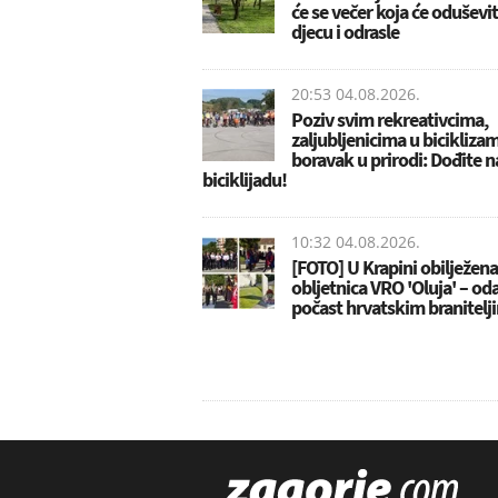
će se večer koja će oduševiti
djecu i odrasle
20:53 04.08.2026.
Poziv svim rekreativcima,
zaljubljenicima u biciklizam
boravak u prirodi: Dođite n
biciklijadu!
10:32 04.08.2026.
[FOTO] U Krapini obilježena
obljetnica VRO 'Oluja' – od
počast hrvatskim branitelj