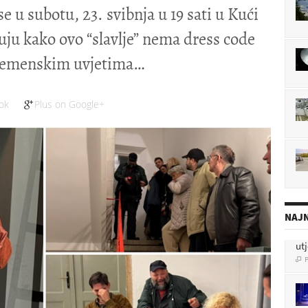
e u subotu, 23. svibnja u 19 sati u Kući
uju kako ovo “slavlje” nema dress code
remenskim uvjetima
ok
Plus on Google+
NAJN
ut
P

pol