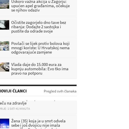
Uskoro važna akcija u Zagorju:
upućen apel građanima, očekuje
se njihov odaziv
Očistite zagorjelo dno tave bez
ribanja: Dodajte 2 sastojka i
pustite da odrade svoje
Povlači se lijek protiv bolova koji
mnogi koriste: U Hrvatskoj nema
odgovarajuće zamjene
Vlada daje do 15.000 eura za
kupnju automobila: Evo tko ima
pravo na potporu
Od raka do razvoja djece:
Specijalistica otkrila kako
OVIJI ČLANCI
Pregled svih članaka
kemikalije otpada u Gospiću
ječu na zdravlje
RIJE: 1 SATI 41 MINUTA
Žena (35) koja je u smrt odvela
sebe i još dvojicu nije imala
vozačku. Svo troje imalo je
icijski dosje