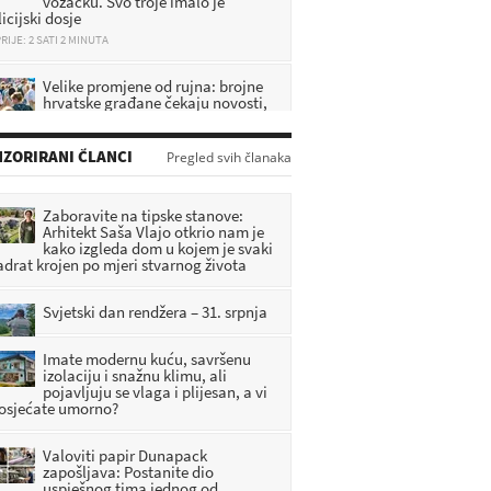
RIJE: 2 SATI 2 MINUTA
Velike promjene od rujna: brojne
hrvatske građane čekaju novosti,
evo svih detalja
RIJE: 5 SATI 12 MINUTA
ZORIRANI ČLANCI
Pregled svih članaka
[FOTO] Umjetnost, priče i
tradicija obilježili vikend u
Radoboju
Zaboravite na tipske stanove:
RIJE: 47 MINUTA
Arhitekt Saša Vlajo otkrio nam je
kako izgleda dom u kojem je svaki
adrat krojen po mjeri stvarnog života
DHMZ: Stiže fronta s pljuskovima i
grmljavinom, evo gdje će najviše
osvježiti
Svjetski dan rendžera – 31. srpnja
RIJE: 1 SATI 19 MINUTA
Imate modernu kuću, savršenu
izolaciju i snažnu klimu, ali
pojavljuju se vlaga i plijesan, a vi
 osjećate umorno?
Valoviti papir Dunapack
zapošljava: Postanite dio
uspješnog tima jednog od