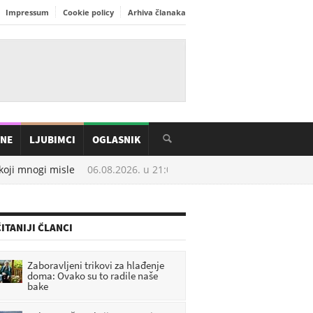
Impressum
Cookie policy
Arhiva članaka
INE
LJUBIMCI
OGLASNIK
ji mnogi misle
06.08.2026. u
21:05
[FOTO] Umjetnost, priče i tradi
ITANIJI ČLANCI
Zaboravljeni trikovi za hlađenje
doma: Ovako su to radile naše
bake