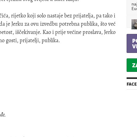
na
Eu
ića, rijetko koji solo nastaje bez prijatelja, pa tako i
 da je Jerku za ovu izvedbu potrebna publika, što već
etost, iščekivanje. Kao i prije većine proslava, Jerko
 gosti, prijatelji, publika.
P
V
Z
FAC
đe.