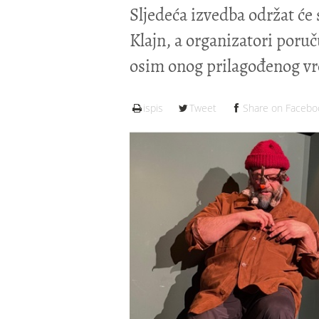
Sljedeća izvedba održat će s
Klajn, a organizatori poruč
osim onog prilagođenog v
ispis
Tweet
Share on Facebo