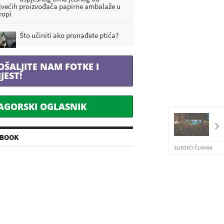
jvećih proizvođača papirne ambalaže u
ropi
Što učiniti ako pronađete ptića?
OŠALJITE NAM FOTKE I
IJEST!
AGORSKI OGLASNIK
EBOOK
SLJEDEĆI ČLANAK