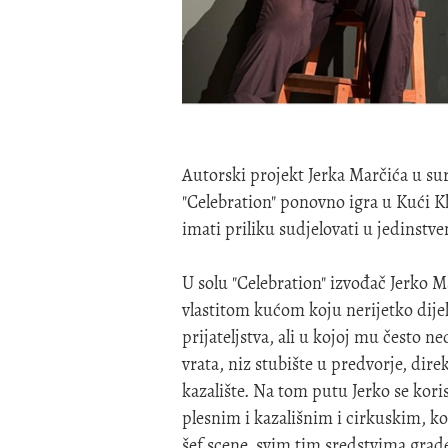
Autorski projekt Jerka Marčića u s
"Celebration" ponovno igra u Kući Kla
imati priliku sudjelovati u jedinst
U solu "Celebration" izvođač Jerko
vlastitom kućom koju nerijetko dije
prijateljstva, ali u kojoj mu često ne
vrata, niz stubište u predvorje, dire
kazalište. Na tom putu Jerko se ko
plesnim i kazališnim i cirkuskim, kor
šef scene, svim tim sredstvima gradeć