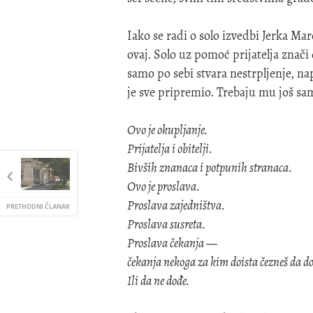
Iako se radi o solo izvedbi Jerka Marč
ovaj. Solo uz pomoć prijatelja znači
samo po sebi stvara nestrpljenje, nap
je sve pripremio. Trebaju mu još samo
Ovo je okupljanje.
Prijatelja i obitelji.
Bivših znanaca i potpunih stranaca.
Ovo je proslava.
Proslava zajedništva.
PRETHODNI ČLANAK
Proslava susreta.
Proslava čekanja —
čekanja nekoga za kim doista čezneš da do
Ili da ne dođe.