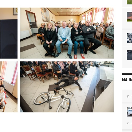
NAJN
P

P
