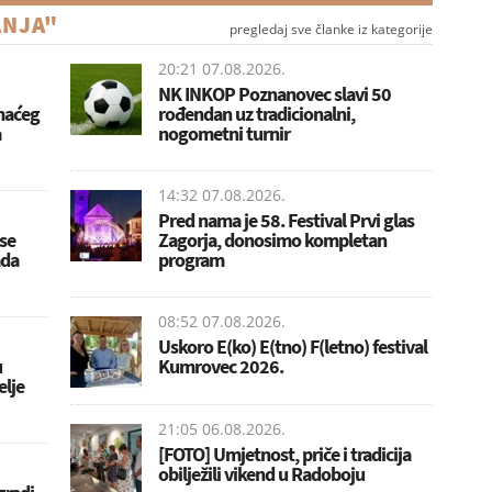
ANJA"
pregledaj sve članke iz kategorije
20:21 07.08.2026.
NK INKOP Poznanovec slavi 50
omaćeg
rođendan uz tradicionalni,
a
nogometni turnir
14:32 07.08.2026.
Pred nama je 58. Festival Prvi glas
se
Zagorja, donosimo kompletan
ada
program
08:52 07.08.2026.
Uskoro E(ko) E(tno) F(letno) festival
u
Kumrovec 2026.
elje
21:05 06.08.2026.
[FOTO] Umjetnost, priče i tradicija
obilježili vikend u Radoboju