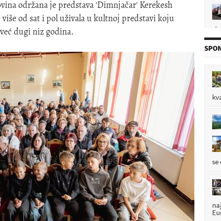
ina održana je predstava 'Dimnjačar' Kerekesh
više od sat i pol uživala u kultnoj predstavi koju
sl
P

već dugi niz godina.
SPON
pl
P

kv
P

se
na
Eu