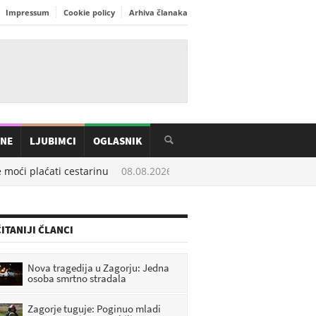
Impressum
Cookie policy
Arhiva članaka
INE
LJUBIMCI
OGLASNIK
i plaćati cestarinu
08.08.2026. u
14:48
Drama u ranim jutarnjim 
ITANIJI ČLANCI
Nova tragedija u Zagorju: Jedna
osoba smrtno stradala
Zagorje tuguje: Poginuo mladi