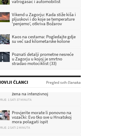
vatrogasac i automobilist
Vikend u Zagorju: Kada stiže kiša i
pljuskovi i do koje se temperature
'penjemo', otkriva Božarov
Kaos na cestama: Pogledajte gdje
su već sad kilometarske kolone
Poznati detalji prometne nesreće
u Zagorju u kojoj je smrtno
stradao motociklist (33)
Ministarstvo se oglasilo o sudaru
vlakova: 20 ozlijeđenih, mlađa
OVIJI ČLANCI
Pregled svih članaka
žena na intenzivnoj
RIJE: 1 SATI 37 MINUTA
Provjerite morate li ponovno na
vozački: Evo tko sve u Hrvatskoj
mora polagati ispit
RIJE: 2 SATI 2 MINUTA
[FOTO] Prizori nakon stravičnog