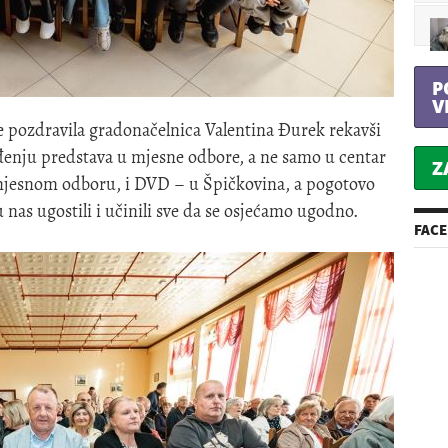
P
V
e pozdravila gradonačelnica Valentina Đurek rekavši
vođenju predstava u mjesne odbore, a ne samo u centar
Z
i mjesnom odboru, i DVD – u Špičkovina, a pogotovo
 nas ugostili i učinili sve da se osjećamo ugodno.
FAC