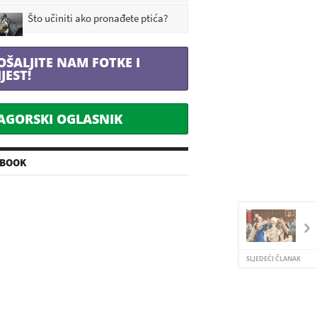
Što učiniti ako pronađete ptića?
OŠALJITE NAM FOTKE I
IJEST!
AGORSKI OGLASNIK
EBOOK
SLJEDEĆI ČLANAK