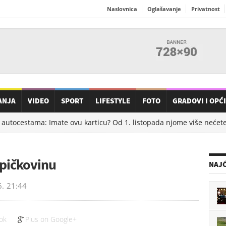
Naslovnica
Oglašavanje
Privatnost
ANJA
VIDEO
SPORT
LIFESTYLE
FOTO
GRADOVI I OPĆ
cestama: Imate ovu karticu? Od 1. listopada njome više nećete moć
Špičkovinu
NAJČ
6.
21:44
ok
Plus on Google+