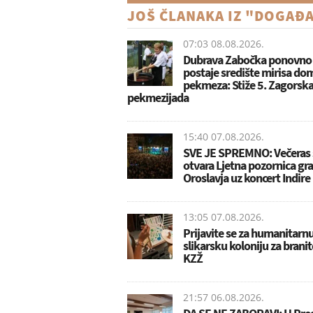
JOŠ ČLANAKA IZ "DOGAĐ
07:03 08.08.2026.
Dubrava Zabočka ponovno
postaje središte mirisa d
pekmeza: Stiže 5. Zagorsk
pekmezijada
15:40 07.08.2026.
SVE JE SPREMNO: Večeras 
otvara Ljetna pozornica gr
Oroslavja uz koncert Indire
13:05 07.08.2026.
Prijavite se za humanitarn
slikarsku koloniju za branit
KZŽ
21:57 06.08.2026.