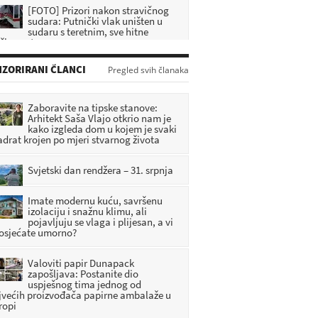
sudara: Putnički vlak uništen u
sudaru s teretnim, sve hitne
užbe na terenu
RIJE: 2 SATI 53 MINUTA
Nova promjena na autocestama:
ZORIRANI ČLANCI
Pregled svih članaka
Imate ovu karticu? Od 1.
listopada njome više nećete moći
aćati cestarinu
Zaboravite na tipske stanove:
RIJE: 22 MINUTA
Arhitekt Saša Vlajo otkrio nam je
kako izgleda dom u kojem je svaki
adrat krojen po mjeri stvarnog života
Drama u ranim jutarnjim satima:
Prijetio ženi pa bježao policiji.
Pijan se na kraju zabio u ogradu
Svjetski dan rendžera – 31. srpnja
RIJE: 47 MINUTA
Imate modernu kuću, savršenu
izolaciju i snažnu klimu, ali
pojavljuju se vlaga i plijesan, a vi
 osjećate umorno?
Valoviti papir Dunapack
zapošljava: Postanite dio
uspješnog tima jednog od
jvećih proizvođača papirne ambalaže u
ropi