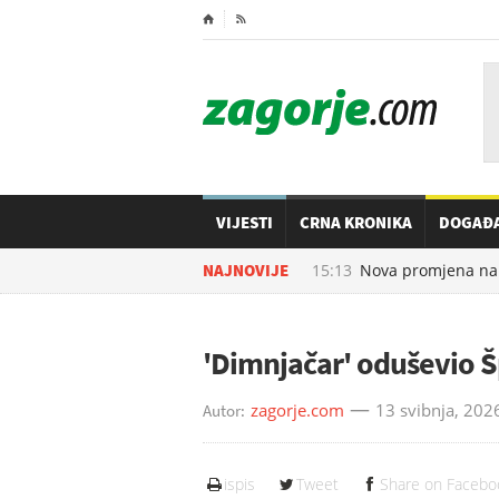
⌂

VIJESTI
CRNA KRONIKA
DOGAĐ
08.08.2026. u
NAJNOVIJE
15:13
Nova promjena na auto
'Dimnjačar' oduševio 
zagorje.com
13 svibnja, 202
Autor:
ispis
Tweet
Share on Facebo