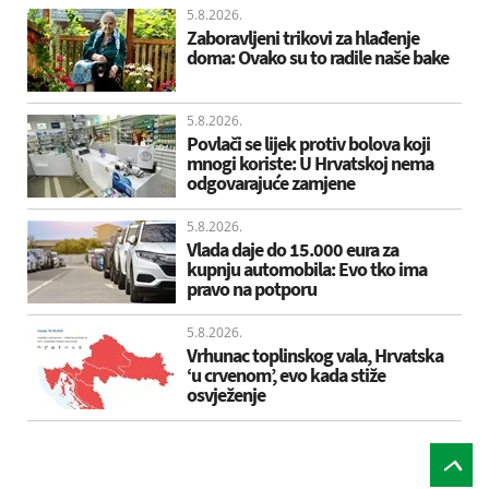
5.8.2026.
Zaboravljeni trikovi za hlađenje
doma: Ovako su to radile naše bake
5.8.2026.
Povlači se lijek protiv bolova koji
mnogi koriste: U Hrvatskoj nema
odgovarajuće zamjene
5.8.2026.
Vlada daje do 15.000 eura za
kupnju automobila: Evo tko ima
pravo na potporu
5.8.2026.
Vrhunac toplinskog vala, Hrvatska
‘u crvenom’, evo kada stiže
osvježenje