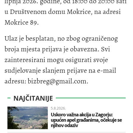
lipnja 2026. godine, od 18:00 do 20:00 sati
u Društvenom domu Mokrice, na adresi
Mokrice 89.
Ulaz je besplatan, no zbog ograničenog
broja mjesta prijava je obavezna. Svi
zainteresirani mogu osigurati svoje
sudjelovanje slanjem prijave na e-mail
adresu:
bizbreg@gmail.com
.
NAJČITANIJE
5.8.2026.
Uskoro važna akcija u Zagorju:
upućen apel građanima, očekuje se
njihov odaziv