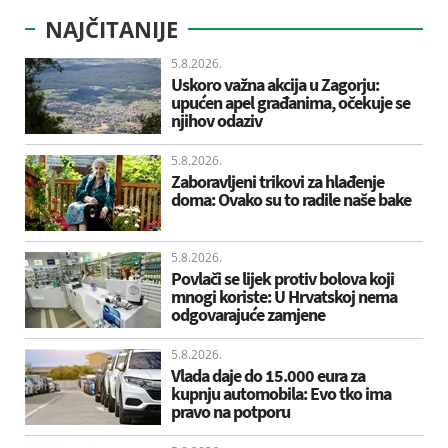
NAJČITANIJE
5.8.2026.
Uskoro važna akcija u Zagorju:
upućen apel građanima, očekuje se
njihov odaziv
5.8.2026.
Zaboravljeni trikovi za hlađenje
doma: Ovako su to radile naše bake
5.8.2026.
Povlači se lijek protiv bolova koji
mnogi koriste: U Hrvatskoj nema
odgovarajuće zamjene
5.8.2026.
Vlada daje do 15.000 eura za
kupnju automobila: Evo tko ima
pravo na potporu