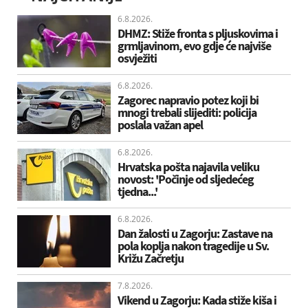
6.8.2026.
DHMZ: Stiže fronta s pljuskovima i
grmljavinom, evo gdje će najviše
osvježiti
6.8.2026.
Zagorec napravio potez koji bi
mnogi trebali slijediti: policija
poslala važan apel
6.8.2026.
Hrvatska pošta najavila veliku
novost: 'Počinje od sljedećeg
tjedna...'
6.8.2026.
Dan žalosti u Zagorju: Zastave na
pola koplja nakon tragedije u Sv.
Križu Začretju
7.8.2026.
Vikend u Zagorju: Kada stiže kiša i