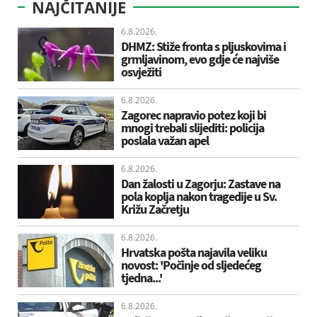
NAJČITANIJE
6.8.2026.
DHMZ: Stiže fronta s pljuskovima i
grmljavinom, evo gdje će najviše
osvježiti
6.8.2026.
Zagorec napravio potez koji bi
mnogi trebali slijediti: policija
poslala važan apel
6.8.2026.
Dan žalosti u Zagorju: Zastave na
pola koplja nakon tragedije u Sv.
Križu Začretju
6.8.2026.
Hrvatska pošta najavila veliku
novost: 'Počinje od sljedećeg
tjedna...'
6.8.2026.