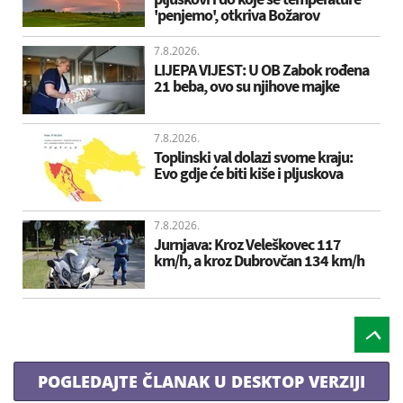
'penjemo', otkriva Božarov
7.8.2026.
LIJEPA VIJEST: U OB Zabok rođena
21 beba, ovo su njihove majke
7.8.2026.
Toplinski val dolazi svome kraju:
Evo gdje će biti kiše i pljuskova
7.8.2026.
Jurnjava: Kroz Veleškovec 117
km/h, a kroz Dubrovčan 134 km/h
POGLEDAJTE ČLANAK U DESKTOP VERZIJI