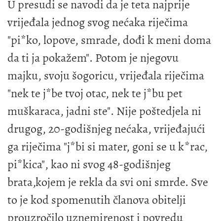
U presudi se navodi da je teta najprije
vrijeđala jednog svog nećaka riječima
"pi*ko, lopove, smrade, dođi k meni doma
da ti ja pokažem". Potom je njegovu
majku, svoju šogoricu, vrijeđala riječima
"nek te j*be tvoj otac, nek te j*bu pet
muškaraca, jadni ste". Nije poštedjela ni
drugog, 20-godišnjeg nećaka, vrijeđajući
ga riječima "j*bi si mater, goni se u k*rac,
pi*kica", kao ni svog 48-godišnjeg
brata,kojem je rekla da svi oni smrde. Sve
to je kod spomenutih članova obitelji
prouzročilo uznemirenost i povredu