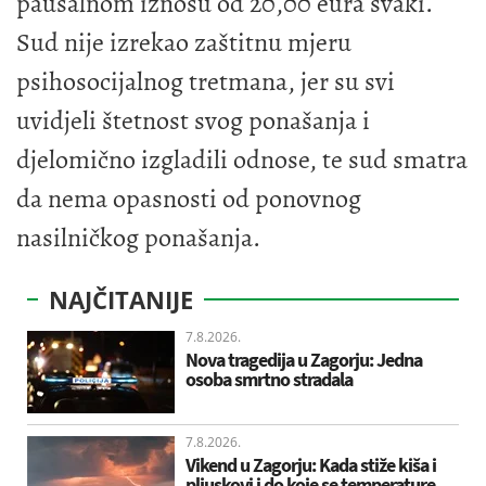
paušalnom iznosu od 20,00 eura svaki.
Sud nije izrekao zaštitnu mjeru
psihosocijalnog tretmana, jer su svi
uvidjeli štetnost svog ponašanja i
djelomično izgladili odnose, te sud smatra
da nema opasnosti od ponovnog
nasilničkog ponašanja.
NAJČITANIJE
7.8.2026.
Nova tragedija u Zagorju: Jedna
osoba smrtno stradala
7.8.2026.
Vikend u Zagorju: Kada stiže kiša i
pljuskovi i do koje se temperature