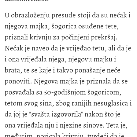
U obrazloženju presude stoji da su nećak i
njegova majka, šogorica osuđene tete,
priznali krivnju za počinjeni prekršaj.
Nećak je naveo da je vrijeđao tetu, ali da je
i ona vrijeđala njega, njegovu majku i
brata, te se kaje i takvo ponašanje neće
ponoviti. Njegova majka je priznala da se
posvađala sa 50-godišnjom šogoricom,
tetom svog sina, zbog ranijih nesuglasica i
da joj je "svašta izgovorila" nakon što je
ona vrijeđala nju i njezine sinove. Teta je,
međutim, poricala krivnju, tvrdeći da je