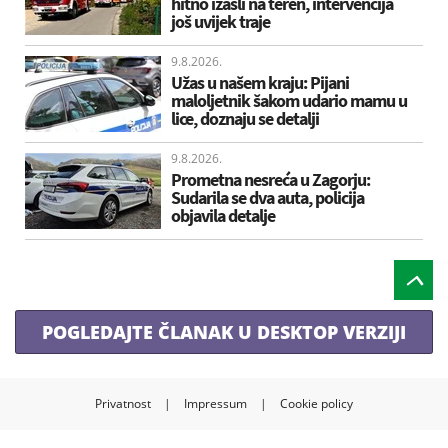
hitno izašli na teren, intervencija
još uvijek traje
9.8.2026.
Užas u našem kraju: Pijani
maloljetnik šakom udario mamu u
lice, doznaju se detalji
9.8.2026.
Prometna nesreća u Zagorju:
Sudarila se dva auta, policija
objavila detalje
POGLEDAJTE ČLANAK U DESKTOP VERZIJI
Privatnost
|
Impressum
|
Cookie policy