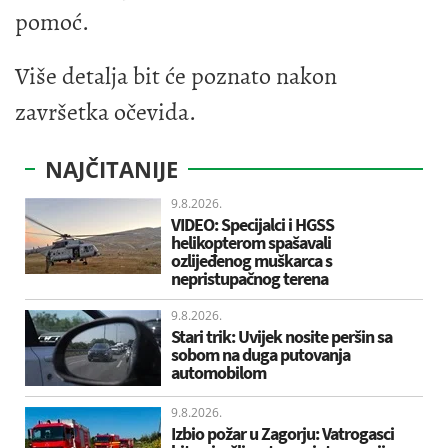
pomoć.
Više detalja bit će poznato nakon
završetka očevida.
NAJČITANIJE
9.8.2026.
VIDEO: Specijalci i HGSS
helikopterom spašavali
ozlijeđenog muškarca s
nepristupačnog terena
9.8.2026.
Stari trik: Uvijek nosite peršin sa
sobom na duga putovanja
automobilom
9.8.2026.
Izbio požar u Zagorju: Vatrogasci