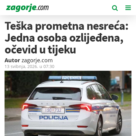
Teška prometna nesreća:
Jedna osoba ozlijeđena,
očevid u tijeku
Autor
zagorje.com
13 svibnja, 2026. u
07:30