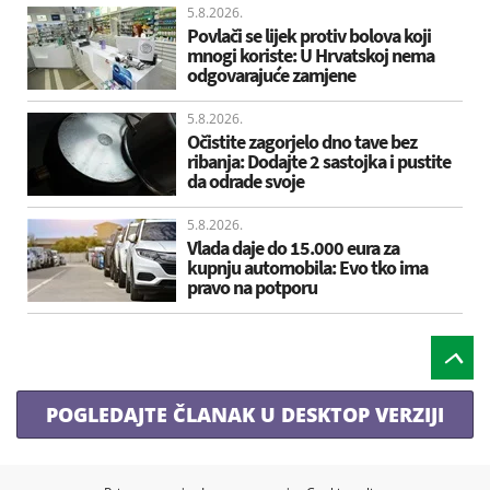
5.8.2026.
Povlači se lijek protiv bolova koji
mnogi koriste: U Hrvatskoj nema
odgovarajuće zamjene
5.8.2026.
Očistite zagorjelo dno tave bez
ribanja: Dodajte 2 sastojka i pustite
da odrade svoje
5.8.2026.
Vlada daje do 15.000 eura za
kupnju automobila: Evo tko ima
pravo na potporu
POGLEDAJTE ČLANAK U DESKTOP VERZIJI