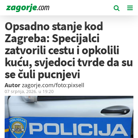
Opsadno stanje kod
Zagreba: Specijalci
zatvorili cestu i opkolili
kuću, svjedoci tvrde da su
se čuli pucnjevi
Autor
zagorje.com/foto:pixsell
07 srpnja, 2026. u
19:20