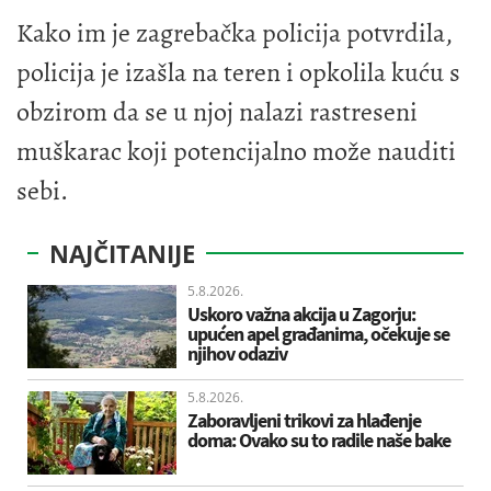
Kako im je zagrebačka policija potvrdila,
policija je izašla na teren i opkolila kuću s
obzirom da se u njoj nalazi rastreseni
muškarac koji potencijalno može nauditi
sebi.
NAJČITANIJE
5.8.2026.
Uskoro važna akcija u Zagorju:
upućen apel građanima, očekuje se
njihov odaziv
5.8.2026.
Zaboravljeni trikovi za hlađenje
doma: Ovako su to radile naše bake