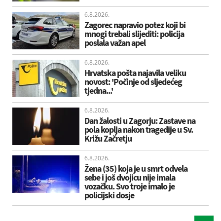
6.8.2026.
Zagorec napravio potez koji bi
mnogi trebali slijediti: policija
poslala važan apel
6.8.2026.
Hrvatska pošta najavila veliku
novost: 'Počinje od sljedećeg
tjedna...'
6.8.2026.
Dan žalosti u Zagorju: Zastave na
pola koplja nakon tragedije u Sv.
Križu Začretju
6.8.2026.
Žena (35) koja je u smrt odvela
sebe i još dvojicu nije imala
vozačku. Svo troje imalo je
policijski dosje