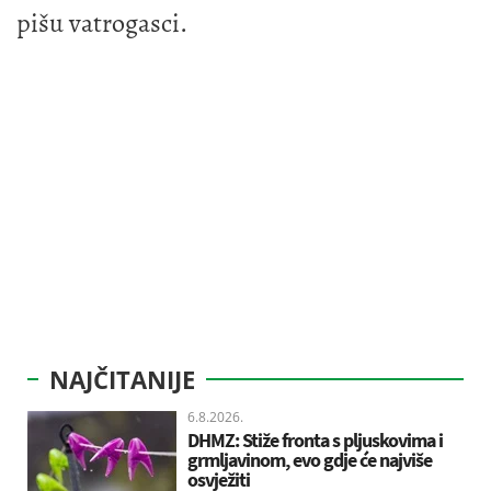
pišu vatrogasci.
NAJČITANIJE
6.8.2026.
DHMZ: Stiže fronta s pljuskovima i
grmljavinom, evo gdje će najviše
osvježiti