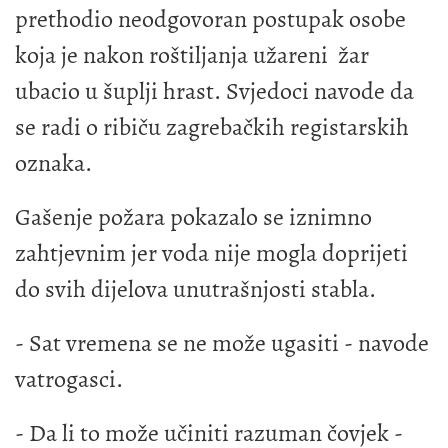
prethodio neodgovoran postupak osobe
koja je nakon roštiljanja užareni žar
ubacio u šuplji hrast. Svjedoci navode da
se radi o ribiču zagrebačkih registarskih
oznaka.
Gašenje požara pokazalo se iznimno
zahtjevnim jer voda nije mogla doprijeti
do svih dijelova unutrašnjosti stabla.
- Sat vremena se ne može ugasiti - navode
vatrogasci.
- Da li to može učiniti razuman čovjek -