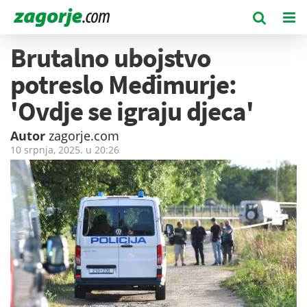
Brutalno ubojstvo
potreslo Međimurje:
'Ovdje se igraju djeca'
Autor
zagorje.com
10 srpnja, 2025. u
20:26