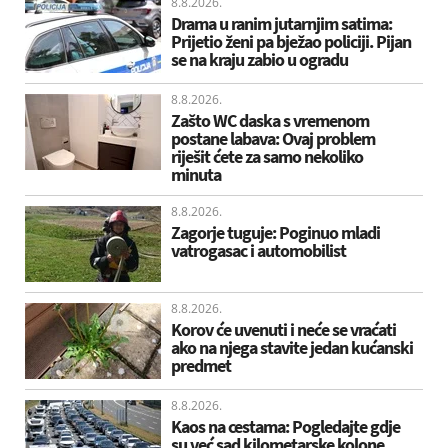
8.8.2026.
Drama u ranim jutarnjim satima:
Prijetio ženi pa bježao policiji. Pijan
se na kraju zabio u ogradu
8.8.2026.
Zašto WC daska s vremenom
postane labava: Ovaj problem
riješit ćete za samo nekoliko
minuta
8.8.2026.
Zagorje tuguje: Poginuo mladi
vatrogasac i automobilist
8.8.2026.
Korov će uvenuti i neće se vraćati
ako na njega stavite jedan kućanski
predmet
8.8.2026.
Kaos na cestama: Pogledajte gdje
su već sad kilometarske kolone